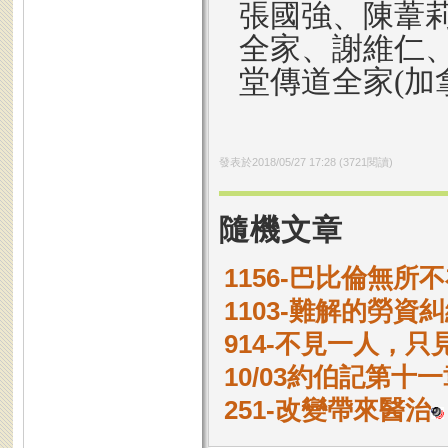
張國強、陳葦莉
全家、謝維仁、
堂傳道全家(加
發表於
2018/05/27 17:28
(
3721
閱讀)
隨機文章
1156-巴比倫無所
1103-難解的勞資
914-不見一人，只
10/03約伯記第十一
251-改變帶來醫治