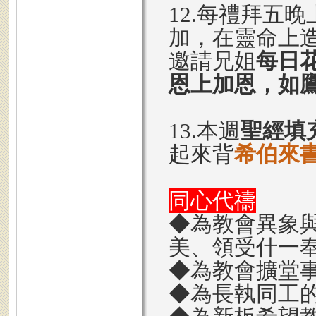
12.每禮拜五晚上
加，在靈命上
邀請兄姐
每日
恩上加恩，如
13.本週
聖經填
起來背
希伯來書
同心代禱
◆為教會異象
美、領受什一
◆為教會擴堂
◆為長執同工