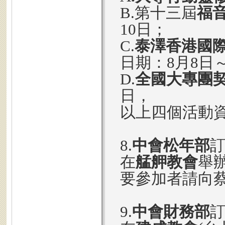
B.第十三屆
福
10日；
C.
泰澤香港國
日期：8月8日～
D.
全國大專團
日，
以上四個活動
8.
中會松年部
在
艋舺教會
舉
要參加者請向
9.
中會財務部