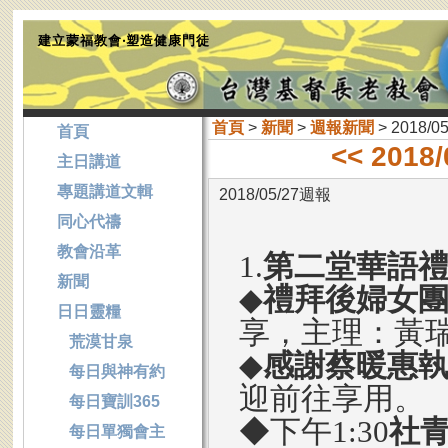
建立蒙福教會‧塑造健康門徒
首頁
>
新聞
>
週報新聞
> 2018/0
首頁
<< 2018
主日講道
專題講道文輯
2018/05/27週報
同心代禱
教會沿革
1.
第二堂華語
新聞
◆
禮拜後婦女
日日靈糧
享，主理：黃
荒漠甘泉
◆
感謝蔡暖惠
每日與神有約
迎前往享用。
每日寶訓365
◆下午1:30
社
每日單獨會主