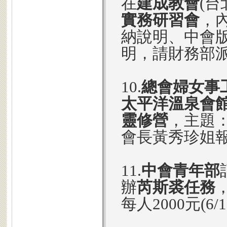
在
建成教會
(台
實務研習會
，
納說明、中會
明，請財務部
10.
總會婦女事
太平洋溫泉會
靈修營
，主題
會長黃秀珍姐
11.
中會青年部
辦
芮斯裘任務
每人2000元(