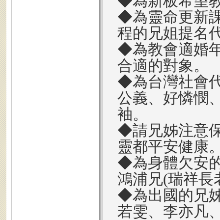
◆為新板希望
◆為靈命更新
程的兄姐提名
◆為教會適婚
合適的對象。
◆為台灣社會
公義、好憐憫
袖。
◆請兄姊注意
靈都平安健康
◆為身體欠安
鴻浦兄(瑞祥長
◆為出國的兄姊
若雯、李亦凡、