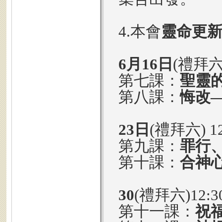
4.本會
靈命更
6月16日
(禮拜六)
第七課：
聖靈
第八課：
悔改
23日
(禮拜六) 12
第九課：
罪行
第十課：
合神
30
(禮拜六)12:3
第十一課：
祝