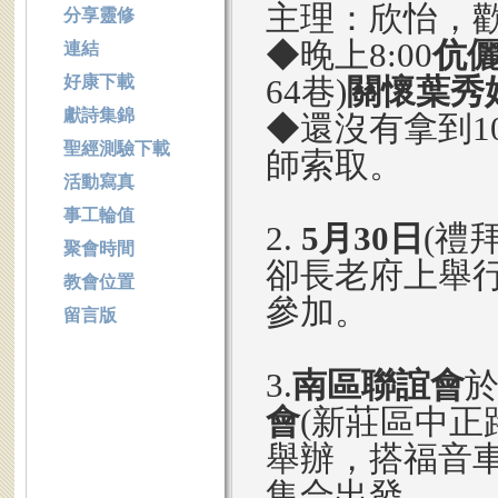
主理：欣怡，
分享靈修
◆晚上8:00
伉
連結
好康下載
64巷)
關懷葉秀
獻詩集錦
◆還沒有拿到1
聖經測驗下載
師索取。
活動寫真
事工輪值
2.
5月30日
(禮拜
聚會時間
卻長老府上舉行
教會位置
參加。
留言版
3.
南區聯誼會
會
(新莊區中正路9
舉辦，搭福音車
集合出發。