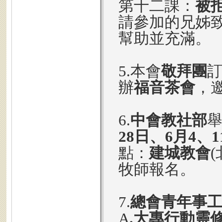
第十二課：
被
請參加的兄姊
幫助並充滿。
5.本會
敬拜團
辦
福音茶會
，
6.
中會教社部
28日、6月4、1
點：
建城教會
牧師報名。
7.
總會青年事
A
.大專行動靈