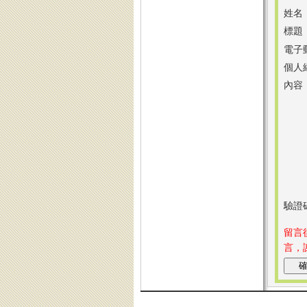
姓名
標題
電子
個人
內容
驗證
留言
言，