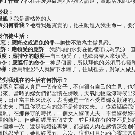
作了什麼？
祂在井邊與撒馬利亞婦人論道，賞賜活水飽足
於我：
是誰？
我是靈枯乾的人。
帝如何看我？
祂看我是寶貴的，祂主動進入我生命中，要
於信徒生活：
罪惡：應悔改或避免的罪
---膽怯不敢為主做見證。
應許：應領受的應許
---我所賜的水要在他裡頭成為泉源，
態度：應持守的態度
—自己領受了，也歡喜帶人來領受。
命令：應遵行的命令
—神是個靈，所以拜他的必須用心靈
榜樣：
撒馬利亞婦人就留下水罐子，往城裡去，對眾人做
些對我現在的生活有何指示？
撒馬利亞婦人真是一個奇女子，不但很有自己的主見，也
出來。當時的婦女們都習慣在傍晚，天氣比較陰涼時候出
陽，日正當中出來汲水，表明她是一個不受眾婦女歡迎的
個丈夫，而且你現在有的並不是你的丈夫。』從這話讓我
複雜。在那保守的時代，一個女人嫁個丈夫，不管嫁得好
擇的餘地。但她卻經歷五個丈夫，並且現在有的並不是她
一個嫁一次，還是離婚後再嫁，都是讓人內在感情深受創
難以忍受了，她卻經歷五、六次。這也可見她的心靈非常