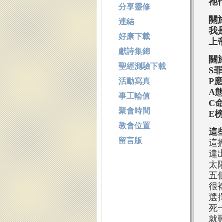
祂
分享靈修
關
連結
我
好康下載
上
獻詩集錦
關
聖經測驗下載
S
P
活動寫真
A
事工輪值
C
聚會時間
E
教會位置
這
留言版
這
達
太
五
很
選
死
就