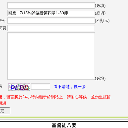
(必填)
(必填)
郵件
(不顯示)
網頁
(必填)
碼
看不清楚，換一張
後，留言將於24小時內顯示於網站上，請耐心等候，並勿重複留
謝謝