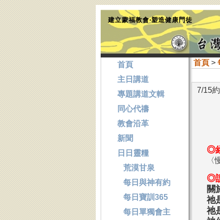
建立蒙福教會‧塑造健康門徒
首頁
>
首頁
主日講道
7/1
專題講道文輯
同心代禱
教會沿革
新聞
◎
日日靈糧
〈
荒漠甘泉
◎
每日與神有約
關
每日寶訓365
祂
祂
每日單獨會主