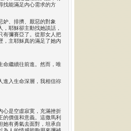
尋找能滿足內心需求的方
忌妒、排擠、厭惡的對象
人，耶穌卻主動找她談話，
只有彌賽亞了。從那女人把
歷，主耶穌真的滿足了她內
生命繼續往前進。然而，唯
人進入生命深層，我相信祢
內心是空虛寂寞，充滿挫折
正的價值和意義。這撒馬利
但她有勇氣去面對，坦承自
以為人的情感能夠用來彌補