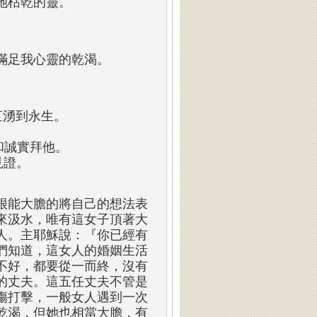
她枯乾的靈。
滿足我心靈的乾渴。
直湧到永生。
和誠實拜他。
見證。
很能大膽的將自己的想法表
來汲水，唯有這女子頂著大
人。主耶穌說：『你已經有
們知道，這女人的婚姻生活
不好，都要從一而終，沒有
的丈夫。這五任丈夫不管是
傷打擊，一般女人遇到一次
乾渴，但她也相當大膽，有