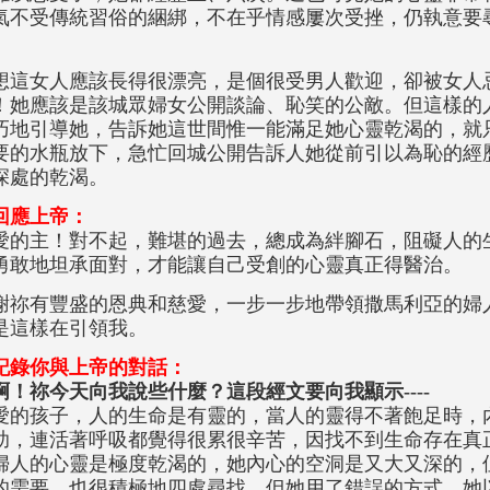
氣不受傳統習俗的綑綁，不在乎情感屢次受挫，仍執意要
。
想這女人應該長得很漂亮，是個很受男人歡迎，卻被女人
！她應該是該城眾婦女公開談論、恥笑的公敵。但這樣的
巧地引導她，告訴她這世間惟一能滿足她心靈乾渴的，就
要的水瓶放下，急忙回城公開告訴人她從前引以為恥的經
深處的乾渴。
回應上帝：
愛的主！對不起，難堪的過去，總成為絆腳石，阻礙人的
勇敢地坦承面對，才能讓自己受創的心靈真正得醫治。
謝祢有豐盛的恩典和慈愛，一步一步地帶領撒馬利亞的婦
是這樣在引領我。
記錄你與上帝的對話：
啊！祢今天向我說些什麼？這段經文要向我顯示----
愛的孩子，人的生命是有靈的，當人的靈得不著飽足時，
助，連活著呼吸都覺得很累很辛苦，因找不到生命存在真
婦人的心靈是極度乾渴的，她內心的空洞是又大又深的，
的需要，也很積極地四處尋找，但她用了錯誤的方式，她