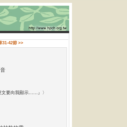
1-42節 >>
福音
經文要向我顯示……』〉