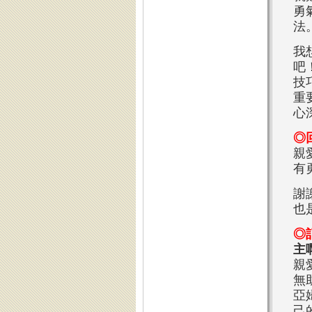
勇
法
我
吧
技
重
心
◎
親
有
謝
也
◎
主
親
無
亞
己