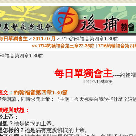
每日單獨會主
>
2011-07月
> 7/15約翰福音第四章1-30節
<< 7/14約翰福音第三章22-36節
|
7/16約翰福音第四章3
5約翰福音第四章1-30節
每日單獨會主
----約翰
2011/7/15林潔美
經文：
約翰福音第四章1-30節
慢慢朗讀，同時求問上帝：『主啊！今天祢要向我說些什麼？這
讀經與默想：
於上帝
：
是誰？
祂是憐憫的上帝。
是怎樣的？
祂是滿有慈愛憐憫的上帝。