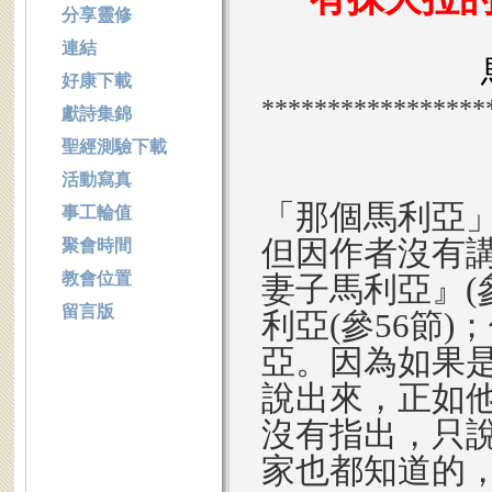
分享靈修
連結
好康下載
*****************
獻詩集錦
聖經測驗下載
活動寫真
「那個馬利亞
事工輪值
但因作者沒有
聚會時間
教會位置
妻子馬利亞』(
留言版
利亞(參56節
亞。因為如果
說出來，正如
沒有指出，只
家也都知道的