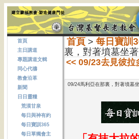
建立蒙福教會‧塑造健康門徒
首頁
>
每日寶訓3
首頁
裏，對著墳墓坐著
主日講道
專題講道文輯
<< 09/23去見
同心代禱
教會沿革
09/24馬利亞在那裏，對著墳墓
新聞
日日靈糧
荒漠甘泉
每日與神有約
每日寶訓365
每日單獨會主
「有抹大拉