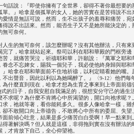
一句話說：『即使你擁有了全世界，卻得不著你最想要的
孤單。』哈拿是個孤單的女人，她的苦實在是苦得說不出
的愛情是無話可說，然而，生不出孩子的羞辱和痛苦，宛
痛得說不出話來。然而，能否生子又不是她所能決定的，
的無可奈何。
對人生的無可奈何，該怎麼辦呢？沒有其他辦法，只有來
喝完了，哈拿就站起來。祭司以利在耶和華殿的門框旁邊
愁苦，就痛苦哭泣，祈禱耶和華，許願說：『萬軍之耶和
，眷念不忘婢女，賜我一個兒子，我必使他終身歸與耶和
。』哈拿在耶和華面前不住地祈禱，以利定睛看她的嘴。
，不出聲音，因此以利以為她喝醉了。』〈9-12〉他們
，為什麼直到現在，哈拿才想為生育之事來到上帝面前禱
Q式的日子，自我安慰自我滿足的，很想安分守己的過生
麼不求呢？為什麼不肯將心中所渴望的，開口向祂求呢？
口求，祂就等著，看你能耗多久。很多人像哈拿一樣，雖
，卻不敢開口向上帝禱告，不敢將心中所有的委屈、失望
帝面前傾心吐意，結果是多少痛苦白白受啊！早一點來到
點得著解決嗎？但人就是這樣，非得拖到實在沒有辦法的
候，才肯放下自己，全心仰望祂。