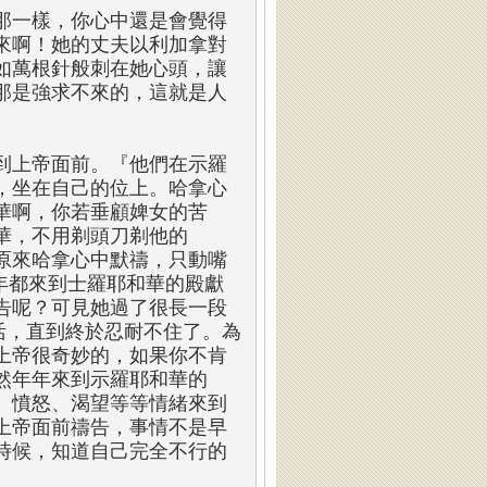
那一樣，你心中還是會覺得
來啊！她的丈夫以利加拿對
如萬根針般刺在她心頭，讓
那是強求不來的，這就是人
到上帝面前。『他們在示羅
，坐在自己的位上。哈拿心
華啊，你若垂顧婢女的苦
華，不用剃頭刀剃他的
原來哈拿心中默禱，只動嘴
每年都來到士羅耶和華的殿獻
告呢？可見她過了很長一段
活，直到終於忍耐不住了。為
上帝很奇妙的，如果你不肯
然年年來到示羅耶和華的
、憤怒、渴望等等情緒來到
上帝面前禱告，事情不是早
時候，知道自己完全不行的