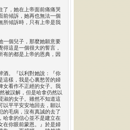
住了，她在上帝面前痛痛哭
面前傾訴，她再也無法一個
無所傾訴時，只有上帝是我
她一個兒子，那麼她願意要
覺得這是一個很大的誓言，
所有的都是上帝的恩典，因
醉酒。『以利對她說：『你
是這樣，我是心裏愁苦的婦
婢女看作不正經的女子。我
雖然被誤解，但是哈拿仍然以
賢淑的女子。雖然不知道這
可以平平安安地回去，願以
犯的毛病，沒有真誠的去了
，哈拿的信心並不是建立在
女在你眼前蒙恩。』於是婦