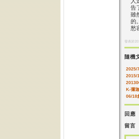
人
告
雖
的
愁
發表於
20
隨機
2025/
2015/
201
K-彌
06/1
回應
留言