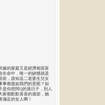
所嫁的家庭又是經濟相當富
命生命中，唯一的缺憾就是
面前，誰知這二老婆生兒女
事事都盡如我們的意呢？如
不是你想阿Q的過日子，別人
大家都歡歡喜喜的過節，她
著滿足的女人啊！