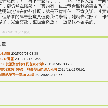
走去吃飯，面上再不帶愁容了。』〈18〉很多人是『一面
了，卻仍然在懷疑：『真的有一位上帝會聽我的禱告嗎？
然明知無法在做些什麼，就是不肯相信，不肯交託。其實
。但哈拿的禱告態度真值得我們學習，她就去吃飯了，作
容了，完全交託，重擔全然放下，這是很不容易的。
13/05/09 06:03
(
7675
閱讀)
文章
7/6週報
2025/07/05 08:38
10/18週報
2015/10/17 13:27
30630伉儷聚會於柯長老家-代禱
2013/07/04 09:20
迦書07章07-09節：祂會帶我們進入光明
2013/02/02 06:51
8創世記第五十章15-21節
2012/06/12 14:56