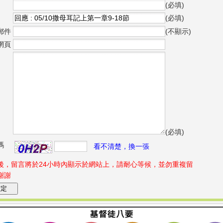
(必填)
(必填)
郵件
(不顯示)
網頁
(必填)
碼
看不清楚，換一張
後，留言將於24小時內顯示於網站上，請耐心等候，並勿重複留
謝謝