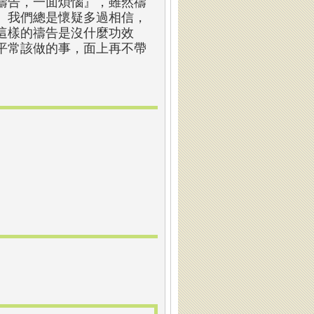
禱告，一面煩惱』，雖然禱
』我們總是懷疑多過相信，
這樣的禱告是沒什麼功效
平常該做的事，面上再不帶