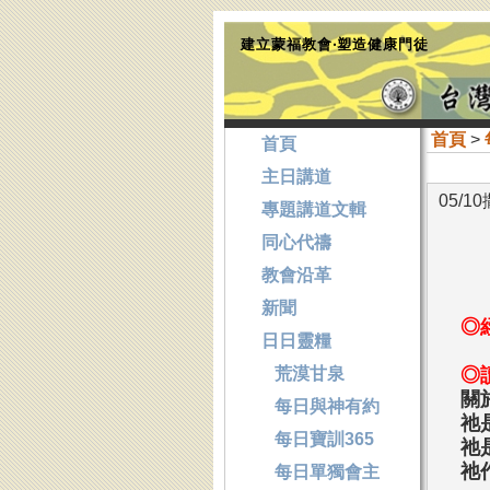
建立蒙福教會‧塑造健康門徒
首頁
>
首頁
主日講道
05/
專題講道文輯
同心代禱
教會沿革
新聞
◎
日日靈糧
荒漠甘泉
◎
關
每日與神有約
祂
每日寶訓365
祂
祂
每日單獨會主