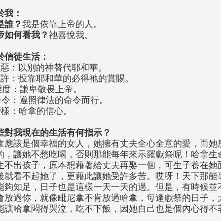
於我：
是誰？
我是依靠上帝的人。
帝如何看我？
祂喜悅我。
於信徒生活：
罪惡：以別的神替代耶和華。
應許：投靠耶和華的必得祂的賞賜。
態度：謙卑敬畏上帝。
命令：遵照律法的命令而行。
榜樣：哈拿的信心。
些對我現在的生活有何指示？
拿應該是個幸福的女人，她擁有丈夫全心全意的愛，而她
的，讓她不愁吃喝，否則那能每年來示羅獻祭呢！哈拿生
生不出孩子，原本想藉著給丈夫再娶一個，可生子養在她
後就看不起她了，更藉此讓她受許多苦。哎呀！天下那能
能夠知足，日子也是這樣一天一天的過。但是，有時候並
會放過你，就像毗尼拿不肯放過哈拿，每逢獻祭的日子，
能讓哈拿悶得哭泣，吃不下飯，因她自己也是個內心得不