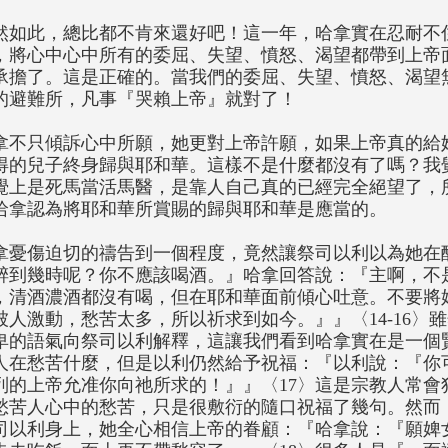
然如此，總比都不肯來還好吧！這一年，哈拿實在忍耐不
，將心中心中所有的委屈、失望、憤怒、渴望都帶到上帝
承擔了。這是正確的。當我們的委屈、失望、憤怒、渴望
的避難所，凡事『哭賴上帝』就對了！
拿不只傾訴心中所願，她更對上帝許願，如果上帝真的給
得的兒子終身歸與耶和華。這樣不是什麼都沒有了嗎？我
覺上是死馬當活馬醫，是靠人自己真的已經完全絕望了，
哈拿認為將耶和華所賞賜的歸與耶和華是應當的。
拿憂傷迫切的禱告到一個程度，竟然讓祭司以利以為她在
醉到幾時呢？你不應該喝酒。』哈拿回答說：『主啊，不
，清酒濃酒都沒有喝，但在耶和華面前傾心吐意。不要將
被人激動，愁苦太多，所以祈求到如今。』』〈14-16〉
卑的語氣向祭司以利解釋，這讓我們看到哈拿實在是一個
人在愁苦什麼，但是以利仍然給予祝福：『以利說：『你
列的上帝允准你向祂所求的！』』〈17〉這是宗教人常會
愁苦人心中的愁苦，只是很敷衍的隨口祝福了幾句。然而
司以利身上，她全心相信上帝的眷顧：『哈拿說：『願婢