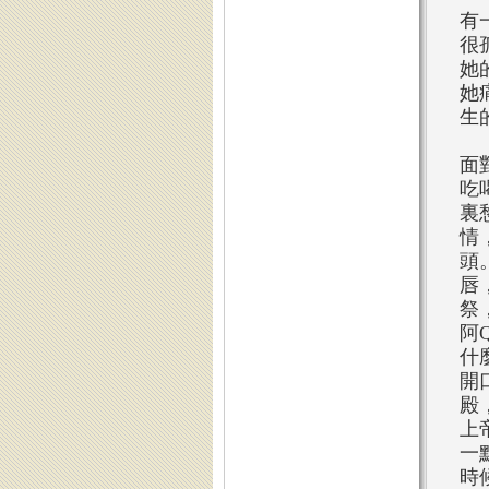
有
很
她
她
生
面
吃
裏
情
頭
唇
祭
阿
什
開
殿
上
一
時