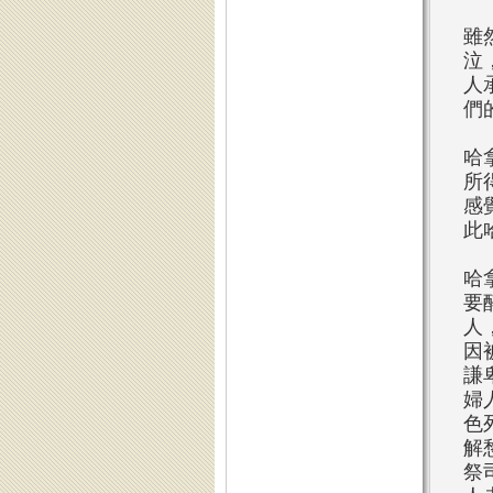
雖
泣
人
們
哈
所
感
此
哈
要
人
因
謙
婦
色
解
祭