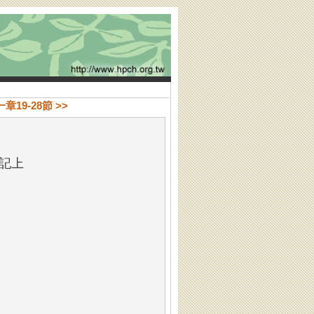
章19-28節 >>
記上