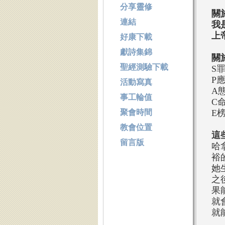
分享靈修
關
連結
我
上
好康下載
獻詩集錦
關
聖經測驗下載
S
P
活動寫真
A
事工輪值
C
聚會時間
E
教會位置
這
留言版
哈
裕
她
之
果
就
就