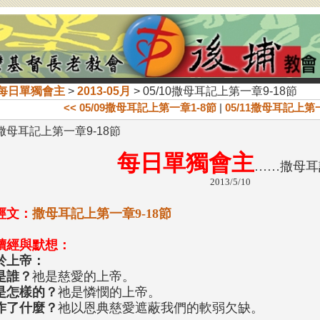
每日單獨會主
>
2013-05月
> 05/10撒母耳記上第一章9-18節
<< 05/09撒母耳記上第一章1-8節
|
05/11撒母耳記上第一
10撒母耳記上第一章9-18節
每日單獨會主
……撒母耳
2013/5/10
經文：
撒母耳記上第一章9-18節
讀經與默想：
於上帝：
是誰？
祂是慈愛的上帝。
是怎樣的？
祂是憐憫的上帝。
作了什麼？
祂以恩典慈愛遮蔽我們的軟弱欠缺。