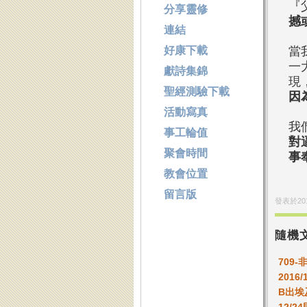
『
分享靈修
撼
連結
好康下載
當
一
獻詩集錦
現
聖經測驗下載
因
活動寫真
我
事工輪值
對
聚會時間
事
教會位置
留言版
發表於
20
隨機
709
2016/
B出埃