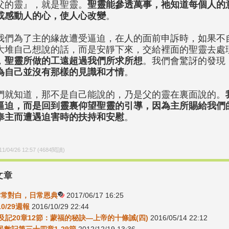
父的靈』，就是聖靈。
聖靈能參透萬事，祂知道每個人的
或感動人的心，使人心改變
。
我們為了主的緣故遭受逼迫，在人的面前申訴時，如果不
大堆自己想說的話，而是安靜下來，交給裡面的聖靈去處
，
聖靈所做的工遠超過我們所求所想
。我們會驚訝的發現
為自己並沒有那樣的見識和才情
。
們就知道，那不是自己能說的，乃是父的靈在裏面說的。
逼迫，而是回到靈裏仰望聖靈的引導，因為主所賜給我們
奉主而遭遇迫害時的扶持和安慰
。
11/04/26 12:57
(
4684
閱讀)
文章
-非常對白，日常恩典
2017/06/17 16:25
10/29週報
2016/10/29 22:44
及記20章12節：蒙福的秘訣—上帝的十條誡(四)
2016/05/14 22:12