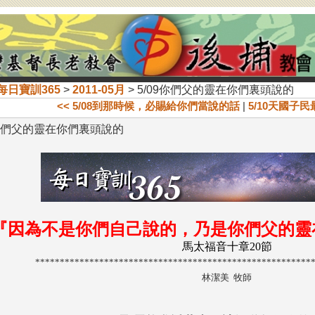
每日寶訓365
>
2011-05月
> 5/09你們父的靈在你們裏頭說的
<< 5/08到那時候，必賜給你們當說的話
|
5/10天國子民
9你們父的靈在你們裏頭說的
『因為不是你們自己說的，乃是你們父的靈
馬太福音十章20節
********************************************************
林潔美 牧師