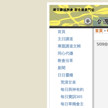
建立蒙福教會‧塑造健康門徒
首頁
>
首頁
主日講道
5/0
專題講道文輯
同心代禱
教會沿革
新聞
日日靈糧
荒漠甘泉
每日與神有約
每日寶訓365
每日單獨會主