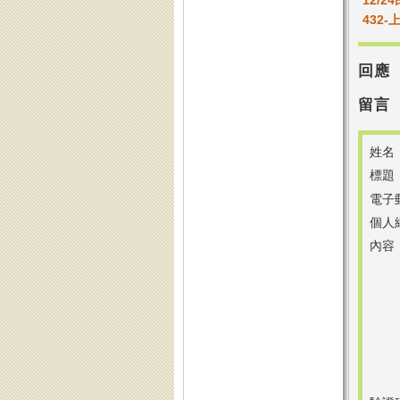
12/2
432
回應
留言
姓名
標題
電子
個人
內容