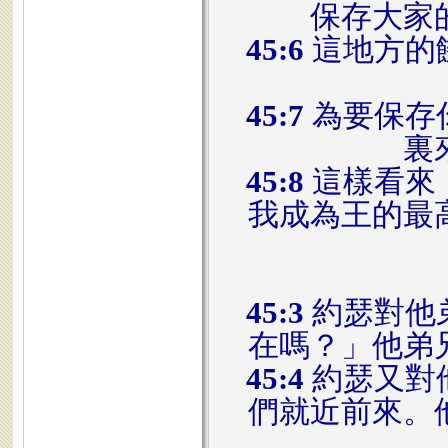
保存大家
45:6
這地方的
45:7
為要保存
裏
45:8
這樣看來
我成為王的最
45:3
約瑟對他
在嗎？」他弟
45:4
約瑟又對
們就近前來。