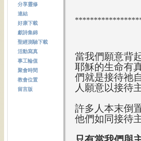
分享靈修
連結
*****************
好康下載
獻詩集錦
聖經測驗下載
活動寫真
當我們願意背
事工輪值
耶穌的生命有
聚會時間
們就是接待祂
教會位置
人願意以接待
留言版
許多人本末倒
他們如同接待
只有當我們與