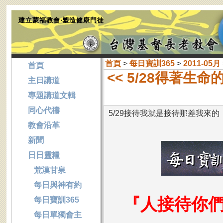
建立蒙福教會‧塑造健康門徒
首頁
>
每日寶訓365
>
2011-05月
首頁
<< 5/28得著生
主日講道
專題講道文輯
同心代禱
5/29接待我就是接待那差我來的
教會沿革
新聞
日日靈糧
荒漠甘泉
每日與神有約
『人接待你
每日寶訓365
每日單獨會主