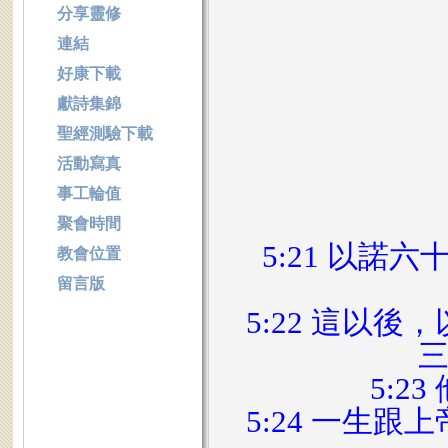
分享靈修
連結
好康下載
獻詩集錦
聖經測驗下載
活動寫真
事工輪值
聚會時間
5:21 以
教會位置
留言版
5:22 這以
5:2
5:24 一生