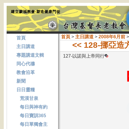
建立蒙福教會‧塑造健康門徒
首頁
>
主日講道
>
2008年6月前
>
首頁
<< 128-挪亞
主日講道
專題講道文輯
127-以諾與上帝同行
同心代禱
教會沿革
新聞
日日靈糧
荒漠甘泉
每日與神有約
每日寶訓365
每日單獨會主