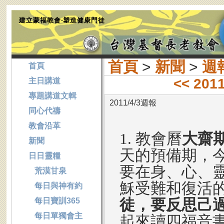
建立蒙福教會‧塑造健康門徒
首頁
>
新聞
>
週
首頁
<< 201
主日講道
專題講道文輯
2011/4/3週報
同心代禱
教會沿革
1. 教會曆
大齋
新聞
天的預備期，今
日日靈糧
要在身、心、
荒漠甘泉
穌受難和復活
每日與神有約
徒，要反思己
每日寶訓365
每日單獨會主
起來讀四福音