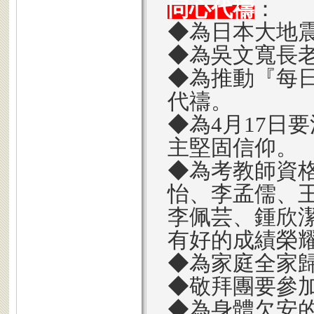
同心代禱
：
◆為日本大地
◆為吳文寬長
◆為推動『每
代禱。
◆為4月17日
主堅固信仰。
◆為考教師資
怡、李孟儒、
李佩芸、鍾欣
有好的成績榮
◆為家庭全家
◆敬拜團要參
◆為身體欠安