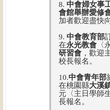
8.
中會婦女事
會館舉辦愛修
加者歡迎盡快
9.
中會教育部
在
永光教會
〈永
研習會
，歡迎
校長報名。
10.
中會青年部
在桃園縣
大溪
元〈主日學師生
長報名。