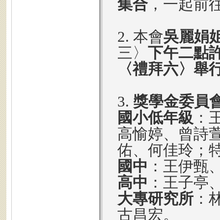
集合
，一起前
2. 本會
吳麗娟姐
三〉
下午二點
〈禮拜六〉舉
3.
獎學金委員
國小低年級
：
高愉婷、曾詩
佑、何佳玲；
國中
：王伊甄
高中
：王子亭
大專研究所
：
古昌宏。