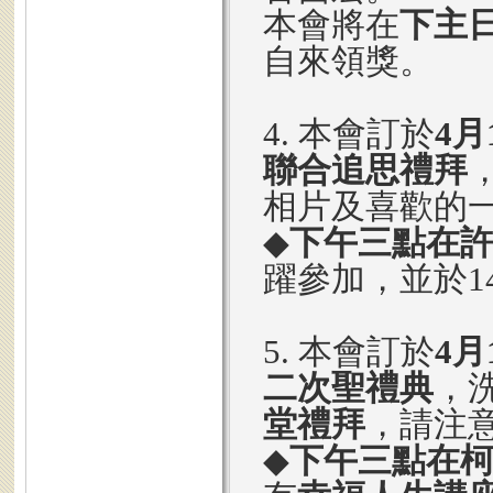
本會將在
下主
自來領獎。
4. 本會訂於
4月
聯合追思禮拜
相片及喜歡的
◆
下午三點在
躍參加，並於1
5. 本會訂於
4月
二次聖禮典
，
堂禮拜
，請注
◆
下午三點在