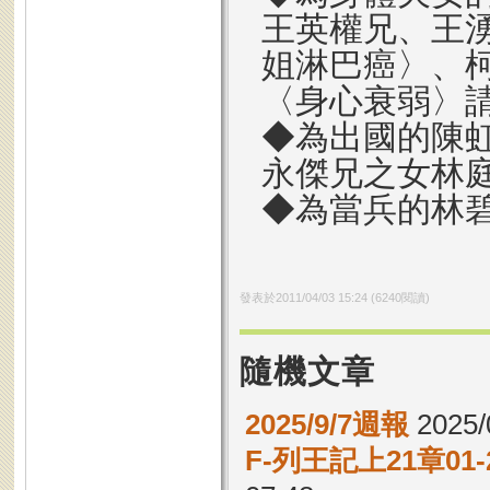
王英權兄、王
姐淋巴癌〉、
〈身心衰弱〉
◆為出國的陳
永傑兄之女林
◆為當兵的林
發表於
2011/04/03 15:24
(
6240
閱讀)
隨機文章
2025/9/7週報
2025/
F-列王記上21章0