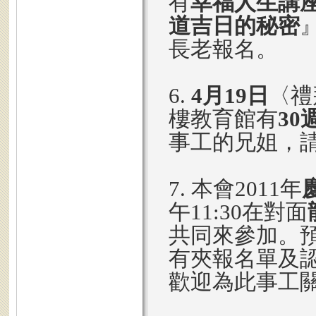
有
幸福人生講
道吉日的秘密
長老報名。
6.
4月19日
〈禮
樓教育館有
3
事工的兄姐，
7. 本會2011年
午11:30在對面
共同來參加。預
有夾報名單及
歡迎為此事工