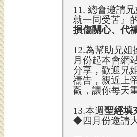
11. 總會邀
就一同受苦』
損傷關心、代
12.為幫助兄姐
月份起本會網
分享，歡迎兄姐
禱告，親近上
觀，讓你每天
13.本週
聖經填
◆
四月份邀請