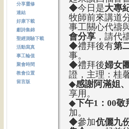
分享靈修
◆今日是
大專
連結
牧師前來講道
好康下載
事工關心代禱
獻詩集錦
會分享
，請代
聖經測驗下載
◆禮拜後有
第
活動寫真
事。
事工輪值
◆禮拜後
婦女
聚會時間
證，主理：桂
教會位置
◆
感謝阿滿姐
留言版
享用。
◆
下午1：00
加。
◆參加
伉儷九