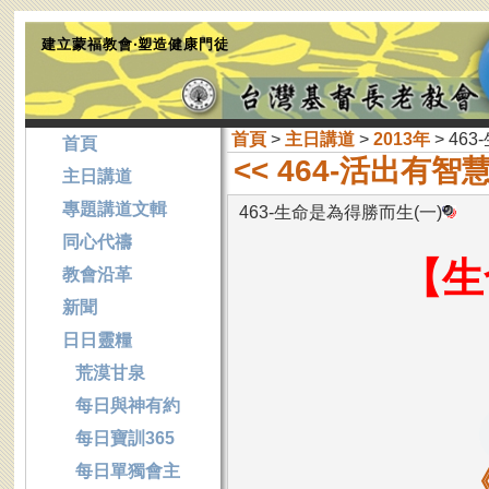
建立蒙福教會‧塑造健康門徒
首頁
>
主日講道
>
2013年
> 46
首頁
<< 464-活出有
主日講道
專題講道文輯
463-生命是為得勝而生(一)
同心代禱
【生
教會沿革
新聞
日日靈糧
荒漠甘泉
每日與神有約
每日寶訓365
每日單獨會主