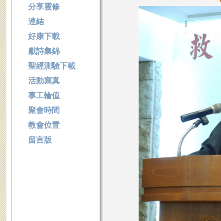
分享靈修
連結
好康下載
獻詩集錦
聖經測驗下載
活動寫真
事工輪值
聚會時間
教會位置
留言版