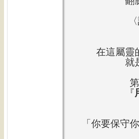
翻
〈
在這屬靈
就
『
「你要保守