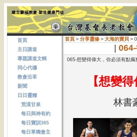
建立蒙福教會‧塑造健康門徒
首頁
>
分享靈修
>
大海的寶貝
>
首頁
|
06
主日講道
專題講道文輯
065-想變得偉大，你必須有點瘋
同心代禱
教會沿革
【想變得
新聞
日日靈糧
林書
荒漠甘泉
每日與神有約
每日寶訓365
每日單獨會主