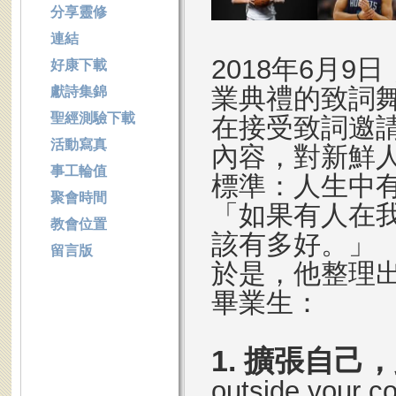
分享靈修
連結
2018年6月
好康下載
業典禮的致詞
獻詩集錦
聖經測驗下載
在接受致詞邀
活動寫真
內容，對新鮮
事工輪值
標準：人生中
聚會時間
「如果有人在
教會位置
該有多好。」
留言版
於是，他整理出
畢業生：
1. 擴張自己
outside your c