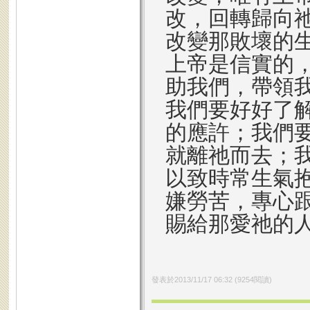
改，回轉歸向
改變那敗壞的
上帝是信實的
助我們，帶領
我們要好好了
的應許；我們
就離祂而去；
以致時常生氣
嫌勞苦，專心
賜給那愛祂的
發表於
2013/11/17 06:32
(
9254
閱讀)