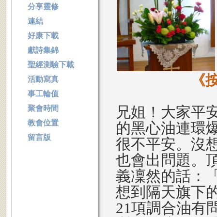
分享靈修
連結
好康下載
獻詩集錦
聖經測驗下載
《
活動寫真
事工輪值
兄姐！大家平
聚會時間
教會位置
的黑心油連環
留言版
很不平安。沒想
也會出問題。
義凜然的話：
想到隔天旗下
21項調合油有