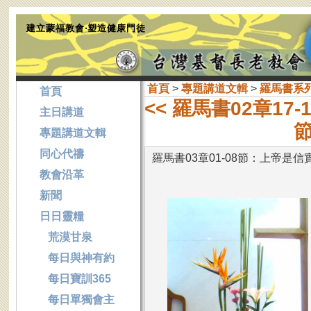
建立蒙福教會‧塑造健康門徒
首頁
>
專題講道文輯
>
羅馬書系
首頁
<< 羅馬書02章1
主日講道
節
專題講道文輯
同心代禱
羅馬書03章01-08節：上帝是信
教會沿革
新聞
日日靈糧
荒漠甘泉
每日與神有約
每日寶訓365
每日單獨會主