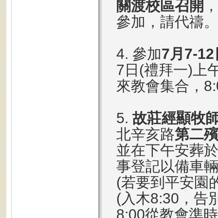
關渡校區召開
參加，請代禱
4. 參加
7月7-
7日(禮拜一)上午
來教會集合，8:
5.
故莊經顯牧
北辛亥路
第二
並在下午安葬
事登記以備車
(若要到平安園
(入木8:30，告
8:00從教會準