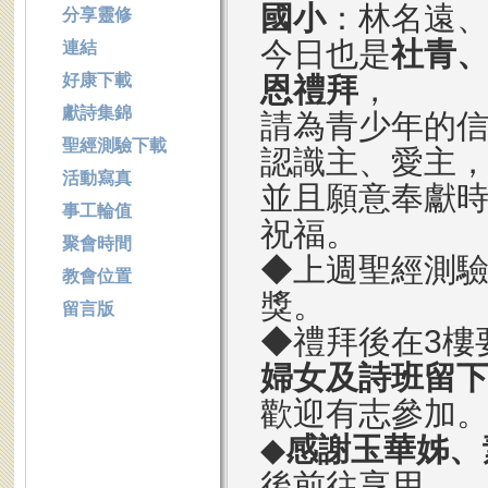
國小
：林名遠、
分享靈修
今日也是
社青
連結
好康下載
恩禮拜
，
獻詩集錦
請為青少年的
聖經測驗下載
認識主、愛主
活動寫真
並且願意奉獻
事工輪值
祝福。
聚會時間
◆上週聖經測驗
教會位置
獎。
留言版
◆禮拜後在3樓
婦女及詩班留
歡迎有志參加
◆
感謝玉華姊、
後前往享用。