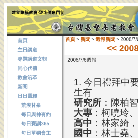
建立蒙福教會‧塑造健康門徒
首頁
>
新聞
>
週報新聞
> 2008/7
首頁
<< 200
主日講道
專題講道文輯
2008/7/6週報
同心代禱
教會沿革
1. 今日禮拜中
新聞
生有
日日靈糧
研究所
：陳柏
荒漠甘泉
大專
：柯曉玲
每日與神有約
高中
：林家綺
每日寶訓365
國中
：林士堯
每日單獨會主