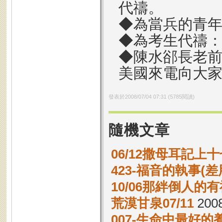
代禱。
◆為當兵的青
◆為考生代禱
◆陳水郤長老前
美國來電向大家
發表於
2008/07/04 07:31
(
5785
閱讀)
隨機文章
06/12撒母耳記上十
423-福音的執事(差
10/06那絆倒人的
荒漠甘泉07/11
2008
007-生命中最好的