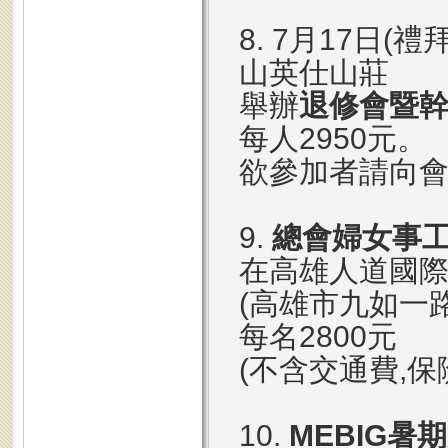
8. 7月17日(禮
山英仕山莊
舉辦
退修會暨
每人2950元。
欲參加者請向
9.
總會婦女事
在高雄人道國
(高雄市九如一路
每名2800元
(不含交通費,
10.
MEBIG暑