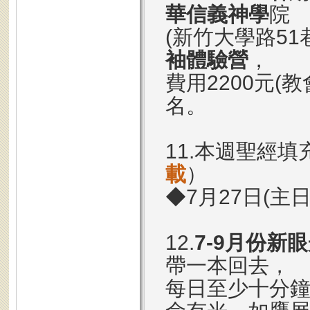
華信義神學
院
(新竹大學路51巷
袖體驗營
，
費用2200元(
名。
11.本週聖經填
載
）
◆7月27日(主
12.
7-9月份新
帶一本回去，
每日至少十分