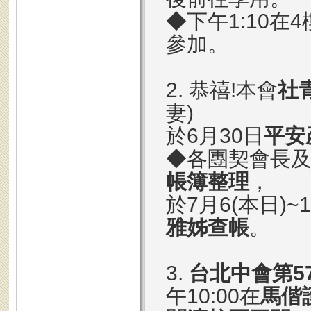
◆下午1:10在4
參加。
2. 恭禧!本會
社
妻)
於6月30日
平安
◆各團契會長
帳簿整理
，
於7月6(本日)~
雅姊查帳
。
3.
台北中會第5
午10:00在
馬偕