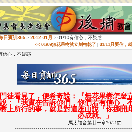
每日寶訓365
>
2012-01月
> 01/10有信心，不疑惑
<< 01/09無花果樹就立刻枯乾了
|
01/11只要信，
10有信心，不疑惑
門徒看見了，便希奇說：『無花果樹怎麼
說：『我實在告訴你們，你們若有信心，
樹上所行的事，就是對這座山說『你挪開
必成就。
」
馬太福音第廿一章20-21節
********************************************************