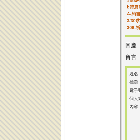
5使徒
b詩篇
A-約
3/3
306
回應
留言
姓名
標題
電子
個人
內容