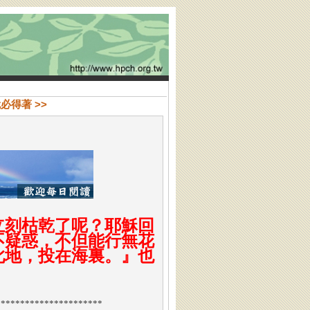
就必得著 >>
立刻枯乾了呢？耶穌回
不疑惑，不但能行無花
此地，投在海裏。』也
**********************