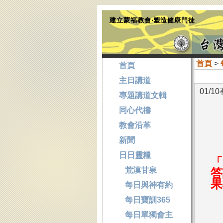
建立蒙福教會‧塑造健康門徒
首頁
>
首頁
主日講道
01/
專題講道文輯
同心代禱
教會沿革
新聞
日日靈糧
「
荒漠甘泉
答
果
每日與神有約
每日寶訓365
每日單獨會主