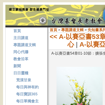
建立蒙福教會‧塑造健康門徒
首頁
>
專題講道文輯
>
先知書系
首頁
<< A-以賽亞書53
主日講道
心
|
A-以賽亞
專題講道文輯
同心代禱
A-以賽亞書54章01-10節：擴
教會沿革
新聞
日日靈糧
荒漠甘泉
每日與神有約
每日寶訓365
每日單獨會主