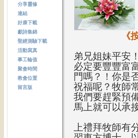
分享靈修
連結
好康下載
獻詩集錦
《
聖經測驗下載
活動寫真
弟兄姐妹平安
事工輪值
必定要豐豐富
聚會時間
門嗎？！你是
教會位置
祝福呢？牧師
留言版
我們要趕緊預
馬上就可以承
上禮拜牧師有
習東方博士，