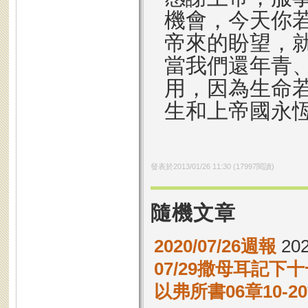
機會，今天你
帝來的盼望，
當我們還年青
用，因為生命
生和上帝國永
發表於
2013/01/26 11:30
(
17997
閱讀)
隨機文章
2020/07/26週報
202
07/29撒母耳記下十
以弗所書06章10-