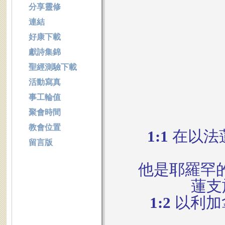
分享靈修
連結
好康下載
獻詩集錦
聖經測驗下載
活動寫真
事工輪值
聚會時間
教會位置
1:1
在以法
留言版
他是耶羅罕
蓮支
1:2
以利加