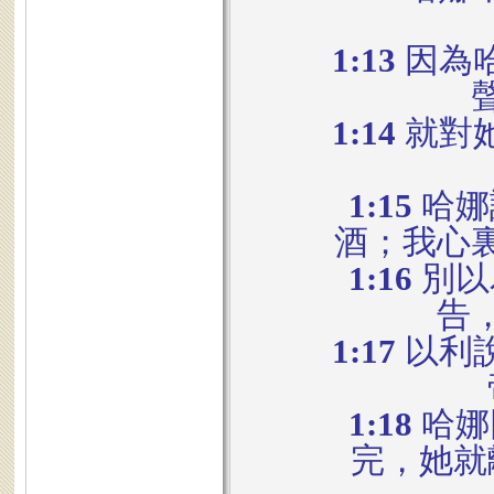
1:13
因為
1:14
就對
1:15
哈娜
酒；我心
1:16
別以
告
1:17
以利
1:18
哈娜
完，她就