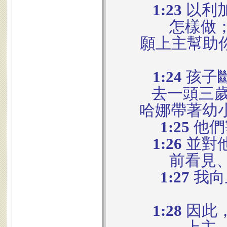
1:23
以利
怎樣做
願上主幫助
1:24
孩子
去一頭三
哈娜帶著幼
1:25
他們
1:26
並對
前看見
1:27
我向
1:28
因此