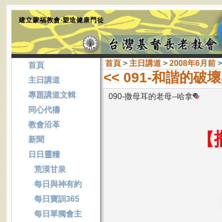
建立蒙福教會‧塑造健康門徒
首頁
>
主日講道
>
2008年6月前
>
首頁
<< 091-和諧的破
主日講道
專題講道文輯
090-撒母耳的老母--哈拿
同心代禱
教會沿革
【
新聞
日日靈糧
荒漠甘泉
每日與神有約
每日寶訓365
每日單獨會主