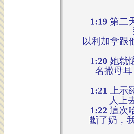
1:19
第二
以利加拿跟
1:20
她就
名撒母耳
1:21
上示
人上
1:22
這次
斷了奶，