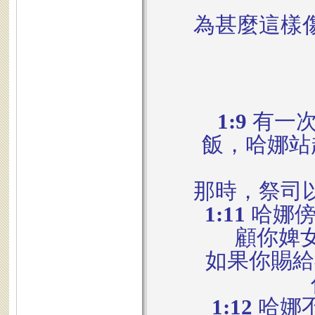
為甚麼這樣
1:9
有一次
飯，哈娜站
那時，祭司
1:11
哈娜傍
顧你婢
如果你賜給
1:12
哈娜