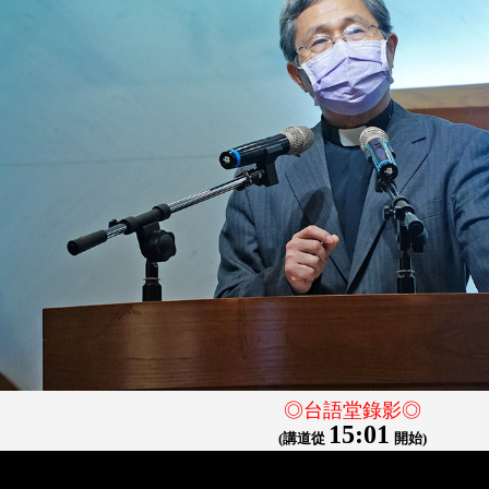
◎台語堂錄影◎
15:01
(講道從
開始)