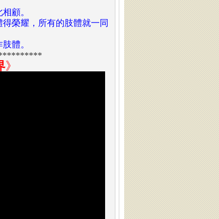
此相顧。
肢體得榮耀，所有的肢體就一同
作肢體。
**********
界
》