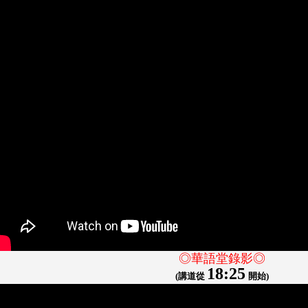
◎華語堂錄影◎
18:25
(講道從
開始)