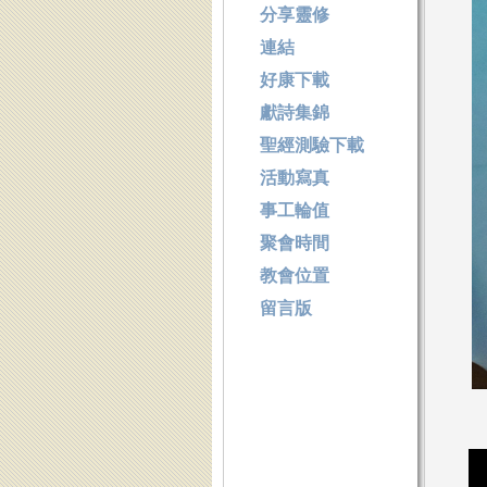
分享靈修
連結
好康下載
獻詩集錦
聖經測驗下載
活動寫真
事工輪值
聚會時間
教會位置
留言版