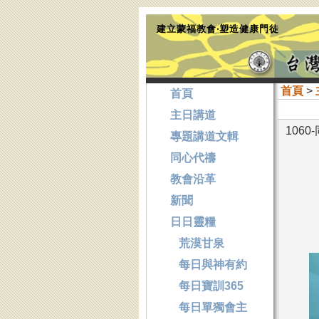
建立蒙福教會‧塑造健康門徒
首頁
>
首頁
主日講道
1060
專題講道文輯
同心代禱
教會沿革
新聞
日日靈糧
荒漠甘泉
每日與神有約
每日寶訓365
每日單獨會主