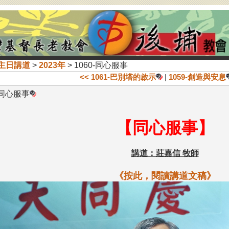
主日講道
>
2023年
> 1060-同心服事
<< 1061-巴別塔的啟示
|
1059-創造與安息
-同心服事
【同心服事】
講道：莊嘉信 牧師
《按此，閱讀講道文稿》