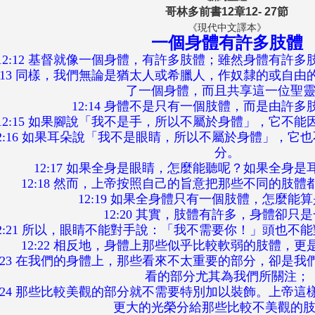
哥林多前書12章12- 27節
《現代中文譯本》
一個身體有許多肢體
12:12 基督就像一個身體，有許多肢體；雖然身體有許
2:13 同樣，我們無論是猶太人或希臘人，作奴隸的或自
了一個身體，而且共享這一位聖
12:14 身體不是只有一個肢體，而是由許
12:15 如果腳說「我不是手，所以不屬於身體」，它不
12:16 如果耳朵說「我不是眼睛，所以不屬於身體」，它
分。
12:17 如果全身是眼睛，怎麼能聽呢？如果全身
12:18 然而，上帝按照自己的旨意把那些不同的肢
12:19 如果全身體只有一個肢體，怎麼能
12:20 其實，肢體有許多，身體卻只
12:21 所以，眼睛不能對手說：「我不需要你！」頭也不
12:22 相反地，身體上那些似乎比較軟弱的肢體，
2:23 在我們的身體上，那些看來不太重要的部分，卻是
看的部分尤其為我們所關注；
2:24 那些比較美觀的部分就不需要特別加以裝飾。上帝
更大的光榮分給那些比較不美觀的