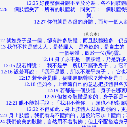
12:25 好使整個身體不至於分裂，各不同肢
12:26 一個肢體受苦，所有的肢體就一同受苦；一個肢體
樂。
12:27 你們就是基督的身體，而每一個人
《和合本》
2:12 就如身子是一個，卻有許多肢體；而且肢體雖多，
2:13 我們不拘是猶太人，是希臘人，是為奴的，是自主的
一個身體，飲於一位(聖)靈。
12:14 身子原不是一個肢體，乃是許
12:15 設若腳說：「我不是手，所以不屬乎身子，」
12:16 設若耳說：「我不是眼，所以不屬乎身子，」它
12:17 若全身是眼，從哪裏聽聲呢？若全身是
12:18 但如今，上帝隨自己的意思把肢體俱
12:19 若都是一個肢體，身子在哪
12:20 但如今肢體是多的，身子卻是
12:21 眼不能對手說：「我用不着你。」頭也不能對
12:22 不但如此，身上肢體人以為軟弱的，
12:23 身上肢體，我們看為不體面的，越發給它加上體面
2:24 我們俊美的肢體，自然用不着裝飾；但上帝配搭這