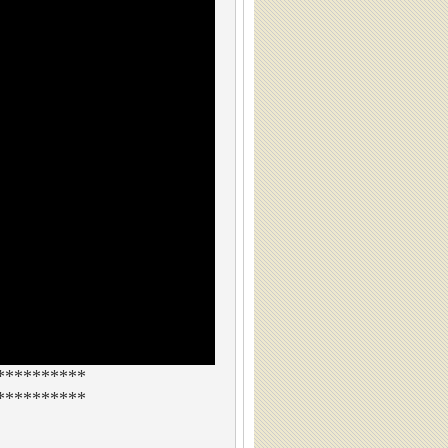
**********
**********