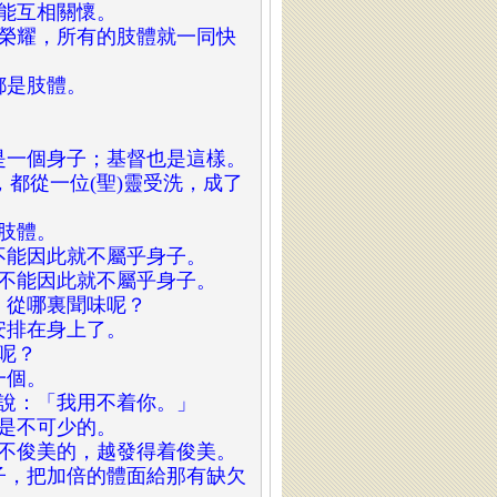
體能互相關懷。
得榮耀，所有的肢體就一同快
都是肢體。
仍是一個身子；基督也是這樣。
，都從一位(聖)靈受洗，成了
多肢體。
它不能因此就不屬乎身子。
也不能因此就不屬乎身子。
耳，從哪裏聞味呢？
各安排在身上了。
裏呢？
一個。
腳說：「我用不着你。」
更是不可少的。
；不俊美的，越發得着俊美。
身子，把加倍的體面給那有缺欠