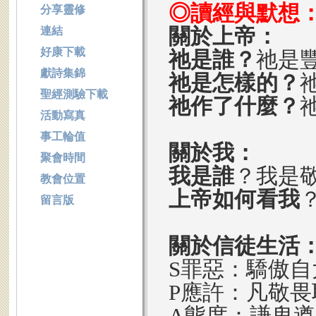
◎讀經與默想
分享靈修
關於上帝：
連結
好康下載
祂是誰？
祂是
獻詩集錦
祂是怎樣的？
聖經測驗下載
祂作了什麼？
活動寫真
事工輪值
關於我：
聚會時間
我是誰
？我是
教會位置
上帝如何看我
留言版
關於信徒生活
S罪惡：驕傲自
P應許：凡敬
A態度：謙卑