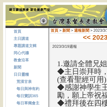
建立蒙福教會‧塑造健康門徒
首頁
>
新聞
>
週報新聞
> 2023/3
首頁
<< 202
主日講道
專題講道文輯
2023/3/19週報
同心代禱
教會沿革
1.邀請全體兄
新聞
◆主日崇拜時
日日靈糧
(查看聖經可用
荒漠甘泉
◆感謝神學生
每日與神有約
勵，願上帝祝
每日寶訓365
◆禮拜後在四
每日單獨會主