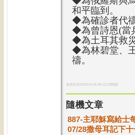
◆為俄羅斯與
和平臨到。
◆為確診者代
◆為曾詩恩(當
◆為土耳其救
◆為林碧堂、
禱。
發表於
2023/03/16 05:48
(
2116
閱讀)
隨機文章
887-主耶穌寫給
07/28撒母耳記下十