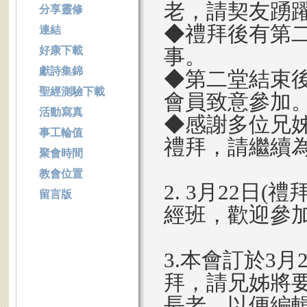
老，請契友踴
分享靈修
◆禮拜後有第
連結
好康下載
事。
獻詩集錦
◆第二堂結束後
聖經測驗下載
會員致意參加
活動寫真
◆感謝多位兄
事工輪值
禮拜，請繼續
聚會時間
教會位置
2. 3月22日
留言版
經班，歡迎參
3.本會訂於3
拜，請兄姊將
長老，以便編