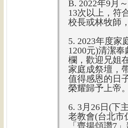
B. 2022年
13次以上，符
校長或林牧師，
5. 2023年
1200元)清潔
欄，歡迎兄姐
家庭成祭壇，
值得感恩的日子
榮耀歸予上帝
6. 3月26日(
老教會(台北市
「齊揚頌讚7