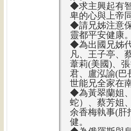
◆求主興起有
卑的心與上帝
◆請兄姊注意
靈都平安健康
◆為出國兄姊代
凡、王子亭、蔡
葦莉(美國)、
君、盧泓諭(巴長
世能兄全家在南
◆為黃翠蘭姐
蛇）、蔡芳姐、
余香梅執事(肝
健。