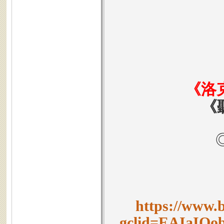
《洛
《
https://www.
gclid=EAIaIQ