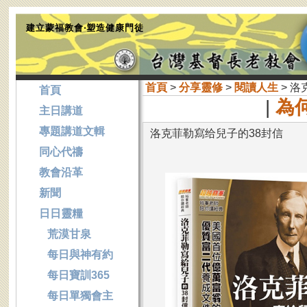
建立蒙福教會‧塑造健康門徒
首頁
>
分享靈修
>
閱讀人生
> 洛
首頁
|
為
主日講道
專題講道文輯
洛克菲勒寫给兒子的38封信
同心代禱
教會沿革
新聞
日日靈糧
荒漠甘泉
每日與神有約
每日寶訓365
每日單獨會主