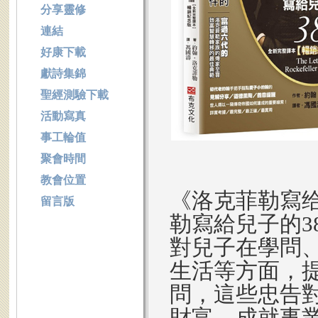
分享靈修
連結
好康下載
獻詩集錦
聖經測驗下載
活動寫真
事工輪值
聚會時間
教會位置
《洛克菲勒寫给
留言版
勒寫給兒子的3
對兒子在學問
生活等方面，
問，這些忠告
財富、成就事