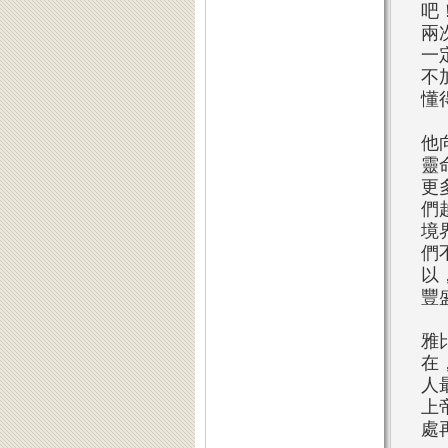
吧
兩
一
不
懂
他
靈
更
們
境
們
以
豐
雅
在
人
上
處