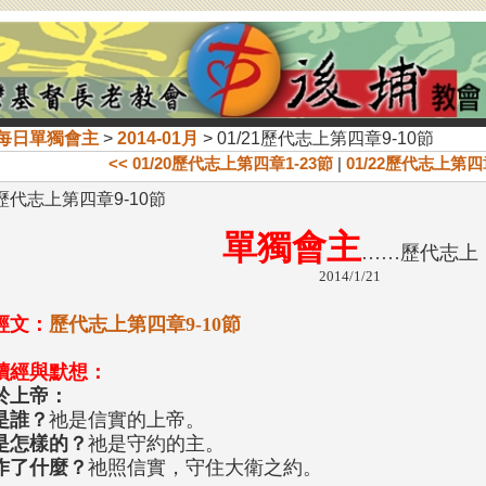
每日單獨會主
>
2014-01月
> 01/21歷代志上第四章9-10節
<< 01/20歷代志上第四章1-23節
|
01/22歷代志上第四章
1歷代志上第四章9-10節
單獨會主
……歷代志上
2014/1/21
經文：
歷代志上第四章9-10節
讀經與默想：
於上帝：
是誰？
祂是信實的上帝。
是怎樣的？
祂是守約的主。
作了什麼？
祂照信實，守住大衛之約。