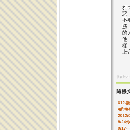
雅
惡
不
勝
的
他
樣
上
發表於
20
隨機
612
4約翰
2012/
8/2
9/1