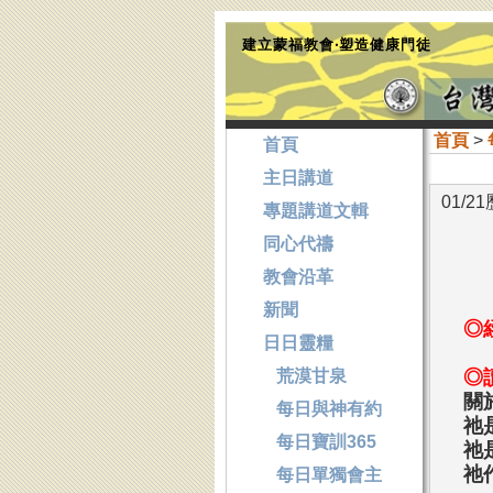
建立蒙福教會‧塑造健康門徒
首頁
>
首頁
主日講道
01/2
專題講道文輯
同心代禱
教會沿革
新聞
◎
日日靈糧
荒漠甘泉
◎
關
每日與神有約
祂
每日寶訓365
祂
祂
每日單獨會主