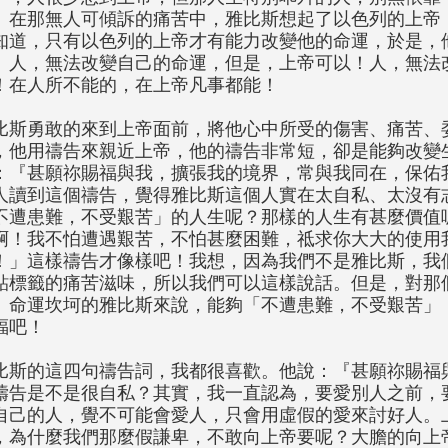
。在那無人可傾訴的痛苦中，雅比斯想起了以色列的上帝
知道，只有以色列的上帝才有能力改變他的命運，於是，
。人，無法改變自己的命運，但是，上帝可以！人，無法
！在人所不能的，在上帝凡事都能！
比斯勇敢的來到上帝面前，將他心中所受的傷害、痛苦、
，他用禱告來親近上帝，他的禱告非常短，卻是能夠改變
：『甚願祢賜福與我，擴張我的境界，常與我同在，保佑
人讀到這個禱告，覺得雅比斯這個人實在太自私、太沒有
不遭患難，不受艱苦」的人生呢？那樣的人生有甚麼價值
啊！我不怕遭遇艱苦，不怕甚麼困難，祗求你大大的使用
！」這樣禱告才像樣吧！我想，因為我們不是雅比斯，我
貼標籤的痛苦滋味，所以我們可以這樣說話。但是，對那
、命運坎坷的雅比斯來說，能夠「不遭患難，不受艱苦」
福吧！
比斯的這四句禱告詞，我都很喜歡。他說：『甚願祢賜福
禱告是不是很自私？其實，我一直認為，要愛別人之前，
自己的人，覺不可能會愛人，只會用虛假的愛來討好人。
，為什麼我們那麼假謙卑，不敢向上帝要呢？大膽的向上