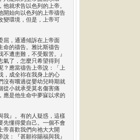
，他就求告以色列的上帝。
他開始向以色列的上帝禱告
改變環境，但是，上帝可
委屈，通通傾訴在上帝面
生命的禱告。雅比斯禱告
我不遭患難，不受艱苦。』
志氣了，怎麼只希望得到
呢？應當禱告上帝說：「上
我，成全祢在我身上的心
們沒有嚐過從嬰幼兒時期就
個從小就承受莫名傷害痛
，應是他生命中夢寐以求的
與我』。有的人疑惑，這樣
要先懂得愛自己。一個不會
上帝喜歡我們向祂大大開
帝說：『甚願祢賜福與我』