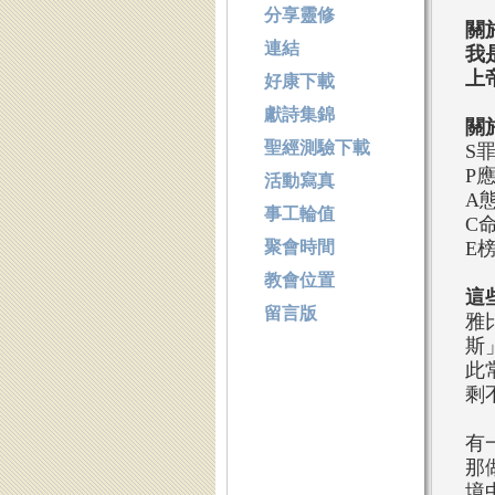
分享靈修
關
連結
我
上
好康下載
獻詩集錦
關
聖經測驗下載
S
P
活動寫真
A
事工輪值
C
聚會時間
E
教會位置
這
留言版
雅
斯
此
剩
有
那
境