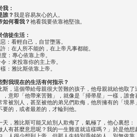
於我：
是誰？
我是容易灰心的人。
帝如何看我？
祂看我要依靠祂堅強。
於信徒生活：
罪惡：看輕自己，自甘墮落。
應許：在人所不能的，在上帝凡事都能。
態度：專心依靠上帝。
命令：來投靠你的主上帝。
榜樣：雅比斯依靠上帝。
些對我現在的生活有何指示？
比斯，這個帶給母親很大苦難的孩子，他母親就給他取了
」，意即「他帶來苦難」，就像是「掃帚星」一樣，誰會
常常被別人，甚至被他的弟兄們欺侮，他所擁有的「境界
不要的，或者最差的，才輪到他。
一天，雅比斯可能又給別人欺侮了，氣極了，他心裏想：
做人有甚麼意思呢？我的一生難道就這樣嗎？」於是他想
中，人很少想到上帝，但那人生特別乖舛的人，別無依靠