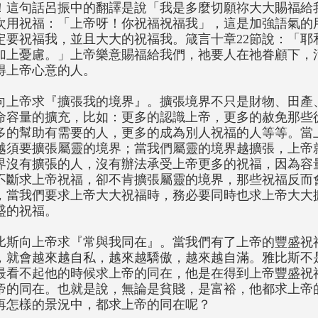
！這句話呂振中的翻譯是說「我是多麼切願祢大大賜福給
次用祝福：「上帝呀！你祝福祝福我」，這是加強語氣的
定要祝福我，並且大大的祝福我。箴言十章22節說：「耶
加上憂慮。」上帝樂意賜福給我們，祂要人在祂眷顧下，
得上帝心意的人。
向上帝求『擴張我的境界』。擴張境界不只是財物、田產
命容量的擴充，比如：更多的認識上帝，更多的赦免那些
多的幫助有需要的人，更多的成為別人祝福的人等等。當
越須要擴張屬靈的境界；當我們屬靈的境界越擴張，上帝
界沒有擴張的人，沒有辦法承受上帝更多的祝福，因為容
不斷求上帝祝福，卻不肯擴張屬靈的境界，那些祝福反而
，當我們要求上帝大大祝福時，務必要同時也求上帝大大
盛的祝福。
比斯向上帝求『常與我同在』。當我們有了上帝的豐盛祝
，就會越來越自私，越來越驕傲，越來越自滿。雅比斯不
最看不起他的時候求上帝的同在，他是在得到上帝豐盛祝
帝的同在。也就是說，無論是貧賤，是富裕，他都求上帝
再怎樣的景況中，都求上帝的同在呢？