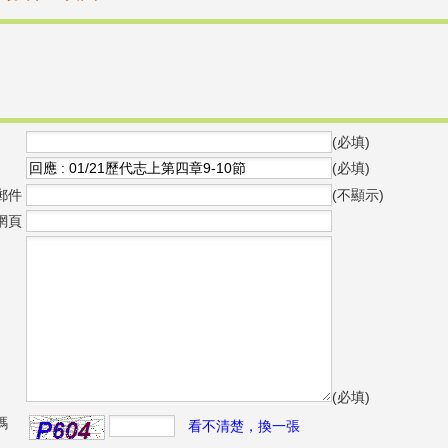
(必填)
(必填)
郵件
(不顯示)
網頁
(必填)
碼
看不清楚，換一張