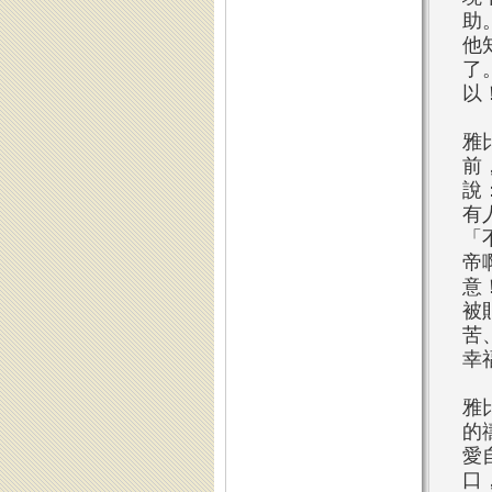
助
他
了
以
雅
前
說
有
「
帝
意
被
苦
幸
雅
的
愛
口