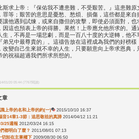
比斯求上帝：『保佑我不遭患難，不受艱苦。』這患難原
，罪等；艱苦的意思是憂愁、愁煩、損傷，這些都是來自
要讓他遇到試煉，或來自撒但的攻擊，即使必須面對，也
，因這也預表上帝的得勝。果然！上帝應允他所求的。通
人生，不再是一場悲劇，而是一百八十度的大逆轉，他不
『弟兄中最尊貴的」。這禱告放在這裡成為我們的好榜樣
，改變自己生來就不幸的人生，只要願意向上帝求恩典，
帝的祝福超過我們所求所想的。
14/01/20 05:44
(
7767
閱讀)
文章
-認識上帝的名和上帝的約(一)
2015/10/10 16:37
福音14章1-3節：追思敬祖的真諦
2014/04/12 11:21
03/25週報
2012/03/24 16:15
4你們都明白了麼？
2011/08/01 07:13
7-一切卸在主掌權下
2009/08/30 06:50