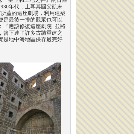
念『皇室和土地之神』的古羅
930年代，土耳其國父凱末
前所蓋的這座劇場，利用建築
便是最後一排的觀眾也可以
：『應該修復這座劇院 並將
，曾下達了許多古蹟重建之
實是地中海地區保存最完好