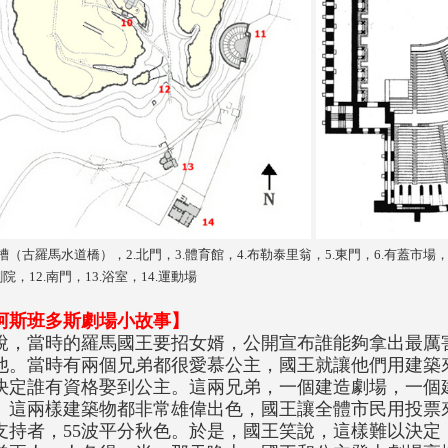
渡槽（古羅馬水道橋），2.北門，3.體育館，4.布勒泰里翁，5.東門，6.有蓋市場，7
.劇院，12.南門，13.浴室，14.運動場
阿斯班多斯劇場小故事】
說，當時的羅馬國王要招女婿，公開宣布誰能夠拿出最厲
他。當時有兩個兄弟都很愛慕公主，國王就讓他們用建築
決定誰有資格娶到公主。這兩兄弟，一個建造劇場，一個
。這兩樣建築物都非常雄偉出色，國王讓全體市民用投票
支持者，55波平分秋色。於是，國王笑說，這樣難以決定