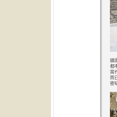
牆
都
當
而
密