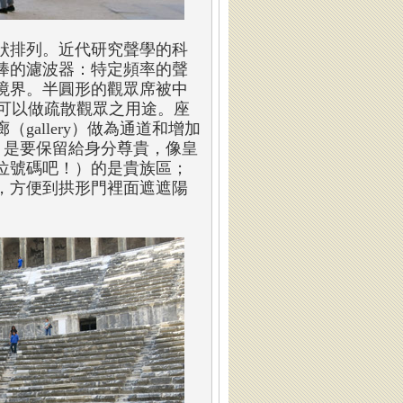
狀排列。近代研究聲學的科
棒的濾波器：特定頻率的聲
境界。半圓形的觀眾席被中
道還可以做疏散觀眾之用途。座
gallery）做為通道和增加
，是要保留給身分尊貴，像皇
位號碼吧！）的是貴族區；
，方便到拱形門裡面遮遮陽