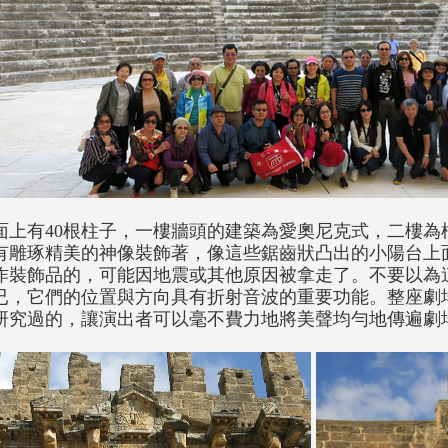
面上有40根柱子，一樓牆頭的建築為愛奧尼克式，二樓為
有雕琢精美的神像裝飾著，像這些鋸齒狀凸出的小陽台上
作裝飾品的，可能因地震或其他原因被拿走了。不要以為
已，它們的位置與方向具有折射音波的重要功能。整座劇
研究過的，讓演出者可以毫不費力地將美聲均勻地傳遍劇