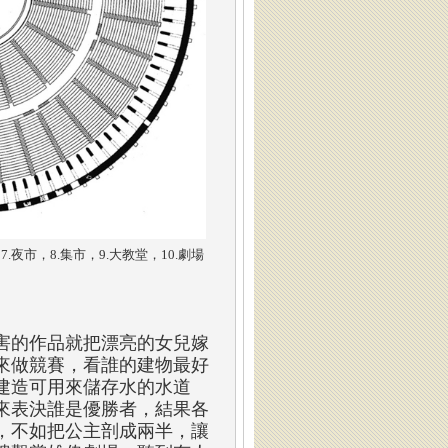
.夜市，8.集市，9.大教堂，10.劇場
害的作品就把漂亮的女兒嫁
來做競賽，看誰的建物最好
建造可用來儲存水的水道
來表決誰是優勝者，結果各
，不如把公主剖成兩半，讓