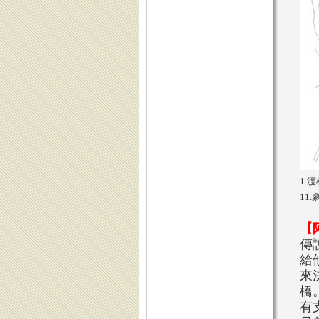
1.
11
【
傳
給
來
橋
有