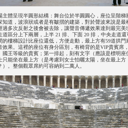
場主體呈現半圓形結構：舞台位於半圓圓心，座位呈階梯
家知道，波浪狀或者是有皺摺的建築，對於聲波來說是最
經過多次反射之後會被去除，讓聲音傳遞效果達到最完美
走道區分上下兩層，上半 21 排、下面 20 排，中央走
間的樓梯設計比座位還低，方便走動，最上方有59道拱門廊（
音效果。這裡的座位有身分區別，有椅背的是VIP貴賓席
、國王等級的貴賓；第一排起，刻有文字（應該是標明座
士只能坐在最上方（是考慮到女士怕曬太陽，坐在最上方
？）。整個觀眾席約可容納到二萬人。