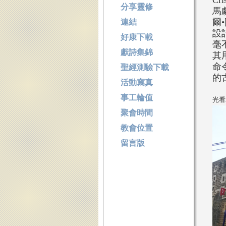
Cri
分享靈修
馬
爾
連結
設
好康下載
毫
獻詩集錦
其
命
聖經測驗下載
的
活動寫真
事工輪值
光看
聚會時間
教會位置
留言版