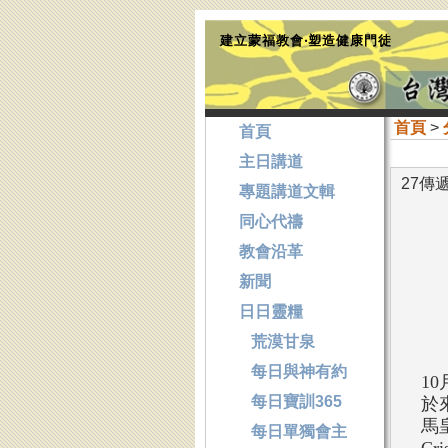
建立蒙福教會‧塑造健康門徒
首頁
>
首頁
主日講道
27傳
專題講道文輯
同心代禱
教會沿革
新聞
日日靈糧
荒漠甘泉
每日與神有約
1
每日寶訓365
於
馬
每日單獨會主