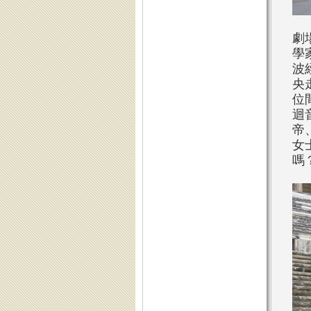
劇
學
波
央
位
迴
帝
女
嗎