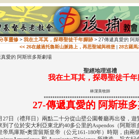
分享靈修
>
我在土耳其，探尋聖徒千年腳跡
> 27傳遞真愛的 
<< 26在越過托魯斯山脈路上，再思聖城與棉堡
|
28古羅馬
遞真愛的 阿斯班多斯劇場
聖經地理巡禮
我在土耳其，探尋聖徒千年
林潔美牧師
*******************************************
27-傳遞真愛的 阿斯班
0月27日（禮拜日）兩點二十分從山壁公園餐廳再出發，
來到了位於安大利亞東北約40多公里的Aspendos（阿
皇帝馬庫斯•奧雷留斯皇帝（公元161-180年）時期，由兩