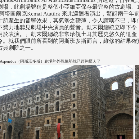
spinusArruntianus
和
AuspicatusTitinianus
所建造，旨在紀
劇場，此劇場號稱是整個小亞細亞保存最完整的古劇場。1
•阿塔圖爾克
Kemal Atatürk
來此巡迴看演出，驚訝兩千年
計所產生的音響效果，其氣勢之磅薄，令人讚嘆不已，即
不費力地聽見劇場中央演員的聲音。凱末爾總統立即下令
用於表演。』凱末爾總統非常珍視土耳其歷史悠久的遺產
令。就我們眼前所看到的阿斯班多斯而言，維修的結果確
古典劇院之一。
Aspendos（阿斯班多斯）劇場的外觀氣勢就已經夠驚人了