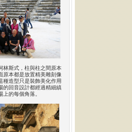
柯林斯式，柱與柱之間原本
面原本都是放置精美雕刻像
這種造型只是裝飾美化作用
場的回音設計都經過精細縝
場上的每個角落。