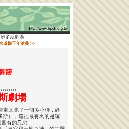
阿斯班多斯劇場
水道橋千年滄桑 >>
腳跡
*********
多斯劇場
遊覽車又跑了一個多小時，終
斯班多斯），這裡最有名的是羅
個富有的兄弟