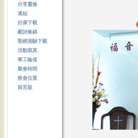
分享靈修
連結
好康下載
獻詩集錦
聖經測驗下載
活動寫真
事工輪值
聚會時間
教會位置
留言版