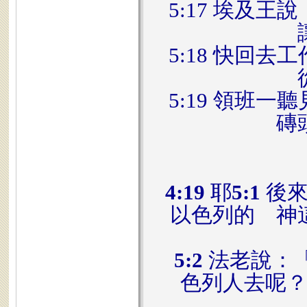
5:17 埃及
5:18 快回
5:19 領班
磚
4:19
耶
5:1
後來
以色列的 神
5:2
法老說：
色列人去呢