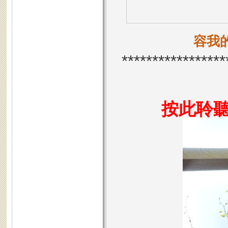
容我
*****************
按此聆