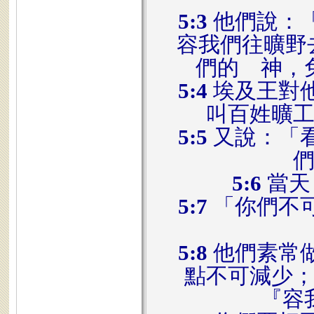
5:3
他們說：
容我們往曠野
們的 神，
5:4
埃及王對
叫百姓曠
5:5
又說：「
5:6
當天
5:7
「你們不
5:8
他們素常
點不可減少
『容