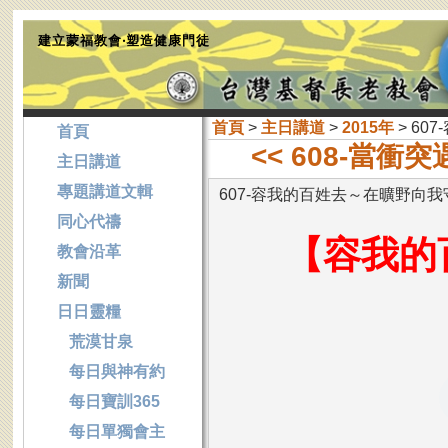
建立蒙福教會‧塑造健康門徒
首頁
>
主日講道
>
2015年
> 6
首頁
<< 608-當衝
主日講道
專題講道文輯
607-容我的百姓去～在曠野向我
同心代禱
【容我的
教會沿革
新聞
日日靈糧
荒漠甘泉
每日與神有約
每日寶訓365
每日單獨會主