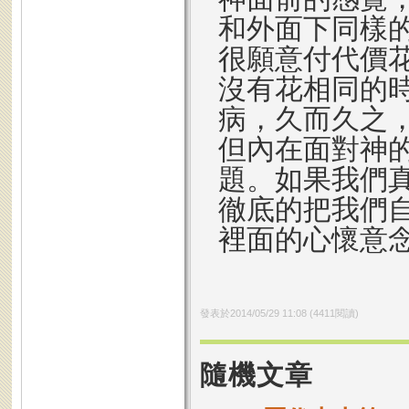
和外面下同樣
很願意付代價
沒有花相同的
病，久而久之
但內在面對神
題。如果我們
徹底的把我們
裡面的心懷意念
發表於
2014/05/29 11:08
(
4411
閱讀)
隨機文章