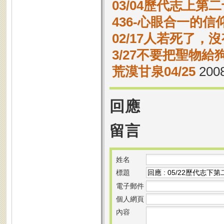
03/04歷代志上第二
436-心眼合一的信
02/17人若死了，
3/27不要把聖物給
荒漠甘泉04/25
2008
回應
留言
姓名
標題
電子郵件
個人網頁
內容