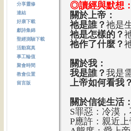
◎讀經與默想
分享靈修
關於上帝：
連結
好康下載
祂是誰？
祂是
獻詩集錦
祂是怎樣的？
聖經測驗下載
祂作了什麼？
活動寫真
事工輪值
關於我：
聚會時間
我是誰？
我是
教會位置
上帝如何看我
留言版
關於信徒生活
S罪惡：冷漠
P應許：親近
A態度：愛上帝