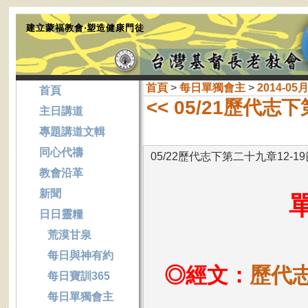
建立蒙福教會‧塑造健康門徒
首頁
>
每日單獨會主
>
2014-05
首頁
<< 05/21歷代志
主日講道
專題講道文輯
同心代禱
05/22歷代志下第二十九章12-19
教會沿革
新聞
日日靈糧
荒漠甘泉
每日與神有約
◎經文：
歷代志
每日寶訓365
每日單獨會主