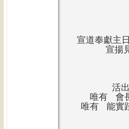
宣道奉獻主
宣揚見
活
唯有 會長
唯有 能實踐