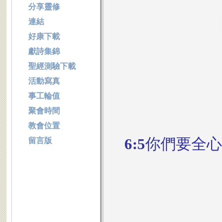
分享靈修
連結
好康下載
獻詩集錦
聖經測驗下載
活動寫真
事工輪值
聚會時間
教會位置
6:5
你們要全心
留言版