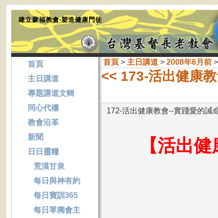
建立蒙福教會‧塑造健康門徒
首頁
>
主日講道
>
2008年6月前
>
首頁
<< 173-活出健康
主日講道
專題講道文輯
同心代禱
172-活出健康教會--實踐愛的誡命
教會沿革
新聞
【活出健康
日日靈糧
荒漠甘泉
每日與神有約
每日寶訓365
每日單獨會主