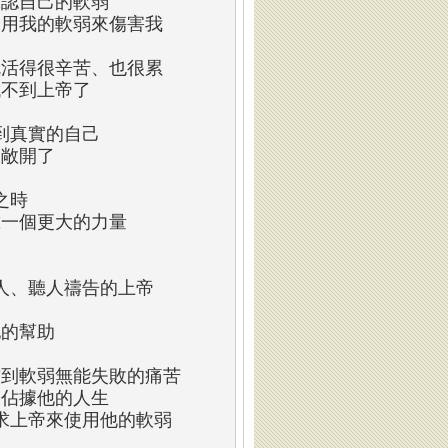
承認自己的軟弱
會用我的軟弱來傷害我
就活得很辛苦、也很累
找不到上帝了
到真實的自己
帝敞開了
之時
靠一個更大的力量
人、聽人禱告的上帝
他的幫助
嚐到軟弱無能失敗的痛苦
弱佔據他的人生
求上帝來使用他的軟弱