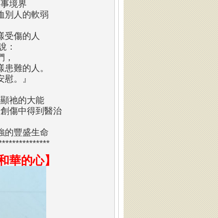
服事境界
恤別人的軟弱
樣受傷的人
說：
們，
樣患難的人。
安慰。』
彰顯祂的大能
的創傷中得到醫治
強的豐盛生命
***************
和華的心】