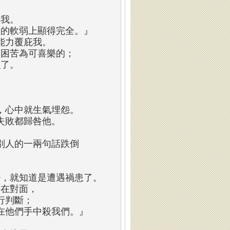
開我。
人的軟弱上顯得完全。』
能力覆庇我。
、困苦為可喜樂的；
強了。
，心中就生氣埋怨。
失敗都歸咎他。
別人的一兩句話跌倒
少，就知道是遭遇禍患了。
站在對面，
行判斷；
在他們手中殺我們。』