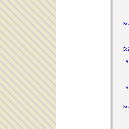
5:
5:
5
5
5: