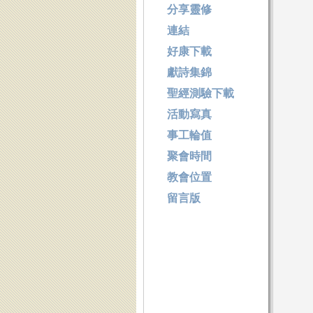
分享靈修
連結
好康下載
獻詩集錦
聖經測驗下載
活動寫真
事工輪值
聚會時間
教會位置
留言版