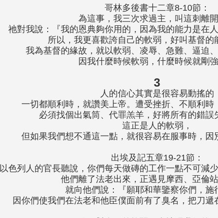
哥林多後書十二章8-10節：
為這事，我三次求過主，叫這刺離
祂對我說：『我的恩典夠你用的，因為我的能力是在
所以，我更喜歡誇自己的軟弱，好叫基督的
我為基督的緣故，就以軟弱、凌辱、急難、逼迫
因我什麼時候軟弱，什麼時候就剛
3
人的信心其實是很容易動搖的
一切都順利時，就讚美上帝。遭受挫折、不順利時
必須找個出氣筒、代罪羔羊，好將所有的錯誤
這正是人的軟弱，
但如果我們想不通這一點，就很容易在服事時，因
出埃及記五章19-21節：
以色列人的官長聽說，你們每天做磚的工作一點不可減
他們離了法老出來，正遇見摩西、亞倫
就向他們說：『願耶和華鑒察你們，施
因你們使我們在法老和他臣僕面前有了臭名，把刀遞