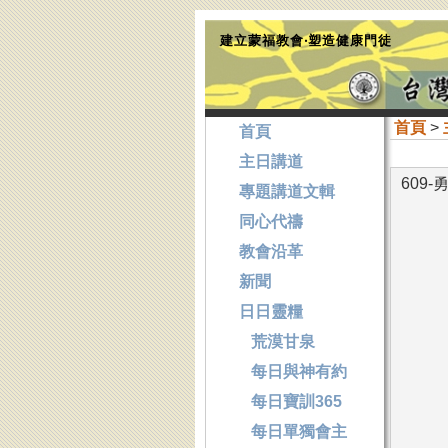
建立蒙福教會‧塑造健康門徒
首頁
>
首頁
主日講道
609
專題講道文輯
同心代禱
教會沿革
新聞
日日靈糧
荒漠甘泉
每日與神有約
每日寶訓365
每日單獨會主