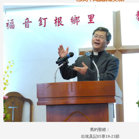
舊約聖經：
出埃及記05章19-23節