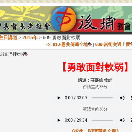
主日講道
>
2015年
> 609-勇敢面對軟弱
<< 610-恩典傳遍全地
|
608-當衝突遇上愛
-勇敢面對軟弱
【勇敢面對軟弱
講道：莊嘉信
牧師
台語堂約33分
華語堂約30分
《按此，閱讀講道文稿》