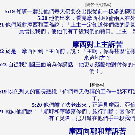
[現代中文譯本]
5:19
領班一聽見他們每天仍要交出跟從前一樣多的磚頭
5:20
他們出來，看見摩西和亞倫兩人在
21
他們就對摩西和亞倫說：「上主一定知道你們做的是甚
員憎恨我們，使他們有了殺我們的藉口。上主一
摩西對上主訴苦
22
於是，摩西回到上主面前，說：「主啊，你為甚麼這樣
來這地方？
:23
自從我到國王面前為你講話，他更加殘酷地對付你的
們！」
[和合本]
:19
以色列人的官長聽說「你們每天做磚的工作一點不可
了。
5:20
他們離了法老出來，正遇見摩西、亞
21
就向他們說：「願耶和華鑒察你們，施行判斷；因你們
有了臭名，把刀遞在他們手中殺我
摩西向耶和華訴苦