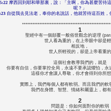
5:22
摩西回到耶和華那裏，說：「主啊，你為甚麼苦待這
呢？」
:23
自從我去見法老，奉你的名說話，他就苦待這百姓，
**************************************************
1
聖經中有一個顛覆一般俗世觀念的逆理 (para
世人看為重的，在上帝眼中卻是
相反地，
世人所輕視的，卻是上帝看重
這個社會教導我們的，就是
你要有自信，你要掌控全局，永遠不要承認懼怕，永
這樣你才會讓人尊敬，你才會得到你所
實際上，我們每個人都有軟弱。而且我們的軟
我們在身體、智慧、情緒和屬靈上，都
2
問題是：你如何面對你的軟弱