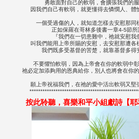
勇敢面對自己的軟弱，會擴張我們的
因我們自己有軟弱，就更懂得去憐憫人、體
一個受過傷的人，就知道怎樣去安慰那同
正如保羅在哥林多後書一章4-5節所
『我們在一切患難中，祂就安慰我
叫我們能用上帝所賜的安慰，去安慰那遭各
我們既多受基督的苦楚，就靠基督多得
不要懼怕軟弱，因為上帝會在你的軟弱中
祂必定加添夠用的恩典給你，別人也將會在你
願上帝祝福我們，在祂的愛中活出軟弱又堅
**************************************************
按此聆聽，喜樂和平小組獻詩【
耶