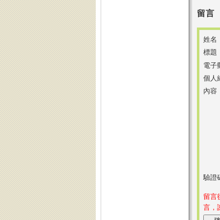
留言
姓名
標題
電子
個人
內容
驗證
留言
言，