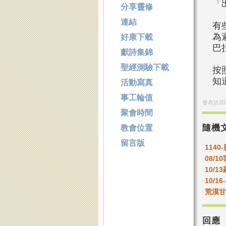
「
分享靈修
連結
有
為
好康下載
巴
獻詩集錦
聖經測驗下載
按
知
活動寫真
事工輪值
發表於
20
聚會時間
隨機
教會位置
留言版
1140
08/
10/1
10/
荒漠甘
回應