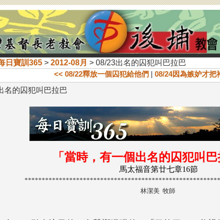
每日寶訓365
>
2012-08月
> 08/23出名的囚犯叫巴拉巴
<< 08/22釋放一個囚犯給他們
|
08/24因為嫉妒才把
23出名的囚犯叫巴拉巴
「當時，有一個出名的囚犯叫巴
馬太福音第廿七章16節
********************************************************
林潔美 牧師