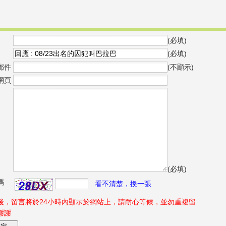
(必填)
(必填)
郵件
(不顯示)
網頁
(必填)
碼
看不清楚，換一張
後，留言將於24小時內顯示於網站上，請耐心等候，並勿重複留
謝謝