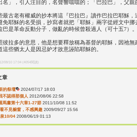
出名」，引人注目的，名聲響噹噹的；「巴拉巴」，父親
些最古老有權威的抄本將這『巴拉巴』讀作巴拉巴耶穌，
避免耶穌的名受損，抄寫者就把「耶穌」兩字從經文中挪
拉巴是革命反動分子，做亂的時候曾殺過人（可十五7）
照彼拉多的意思，他是想要釋放稱為基督的耶穌，因祂無
道這些猶太人是因忌妒才故意誣陷耶穌的。
12/08/10 17:04
(
4054
閱讀)
文章
-新的祭壇
2024/07/17 18:03
10我不認得那個人
2012/08/06 22:58
3羅馬書第十六章1-27節
2011/10/08 11:52
16-看不見櫥窗，不感興趣
2009/09/27 15:56
泉10/04
2008/06/19 01:13