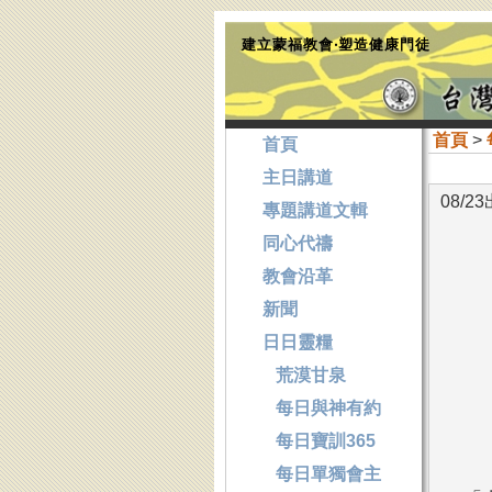
建立蒙福教會‧塑造健康門徒
首頁
>
首頁
主日講道
08/
專題講道文輯
同心代禱
教會沿革
新聞
日日靈糧
荒漠甘泉
每日與神有約
每日寶訓365
每日單獨會主