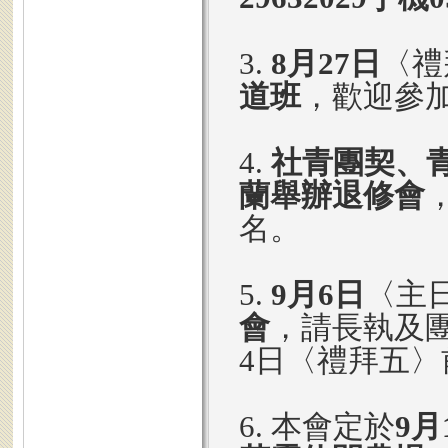
3.
8月27日
〈禮
道班
，歡迎參
4.
社青團契、青
蘭舉辦退修會
名。
5.
9月6日
〈主
會
，請長執及
4日〈禮拜五
6. 本會定於
9月