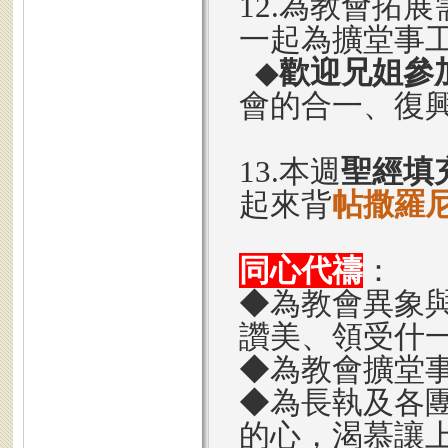
12.為教會拓展
一起為擴堂事
◆
歡迎兄姐參
會的合一、復
13.本週
聖經填
起來背
帖撒羅尼
同心代禱
：
◆為教會異象
讚美、領受什
◆為教會擴堂
◆為長執及各
的心，渴慕讓