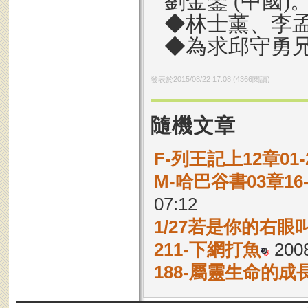
劉金鑾 (中國)
◆林士薰、李
◆為求邱守勇
發表於
2015/08/22 17:08
(
4366
閱讀)
隨機文章
F-列王記上12章0
M-哈巴谷書03章1
07:12
1/27若是你的右眼
211-下網打魚
2008
188-屬靈生命的成