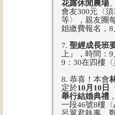
花露休閒農場
會友300元〈
等〉，親友團每
姐繳費報名，8
7.
聖經成長班
上』，時間：9月
9：30在四樓
8. 恭喜！本會
定於
10月10日
舉行結婚典禮
一段46號8樓
呂翼君執事、