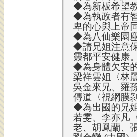
◆為新板希望
◆為執政者有
卑的心與上帝
◆為八仙樂園
◆請兄姐注意
靈都平安健康
◆為身體欠安
梁祥雲姐〈林
吳金來兄、羅
傳道〈視網膜
◆為出國的兄
若雯、李亦凡
老、胡鳳蘭、