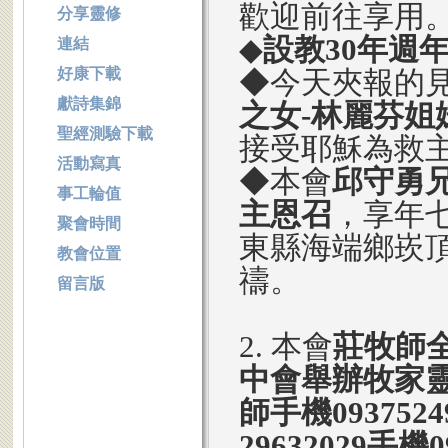
歡迎前往享用
分享靈修
◆
設教30年週
連結
好康下載
◆今天夾報的
獻詩集錦
之女-林麗芬姐
聖經測驗下載
接受耶穌為救
活動寫真
◆本會
邱守勇
事工輪值
主恩召
，享年七
聚會時間
東縣海端鄉崁
教會位置
禱。
留言版
2. 本會
莊牧師全
中會舉辦牧家
師手機093752
29632029手機0