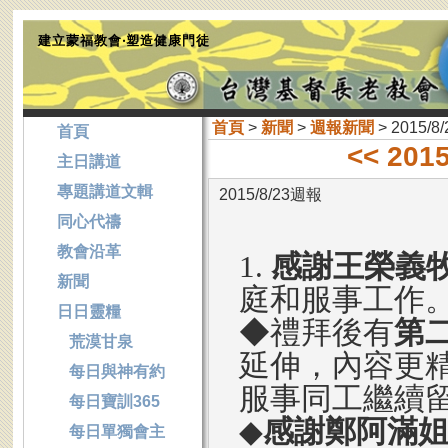
建立蒙福教會‧塑造健康門徒
首頁
>
新聞
>
週報新聞
> 2015/8
首頁
<< 201
主日講道
專題講道文輯
2015/8/23週報
同心代禱
教會沿革
1.
感謝王榮義
新聞
庭和服事工作
日日靈糧
◆禮拜後有
第
荒漠甘泉
延伸，內容更
每日與神有約
服事同工繼續
每日寶訓365
◆
感謝鄭阿滿
每日單獨會主