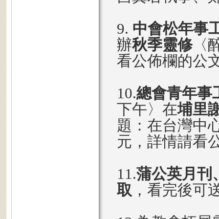
9.
中會松年事
辦
秋季靈修
〈
看公佈欄的公
10.
總會青年事
下午〉在
埔里
題：在台灣中心
元，詳情請看
11.
蒲公英月刊
取
，看完後可