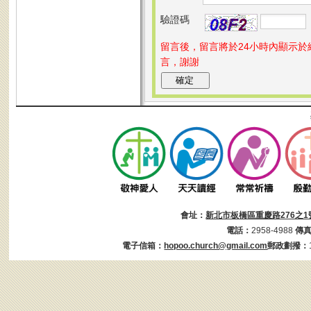
驗證碼
留言後，留言將於24小時內顯示
言，謝謝
會址：
新北市板橋區重慶路276之1
電話：
2958-4988
傳
電子信箱：
hopoo.church@gmail.com
郵政劃撥：