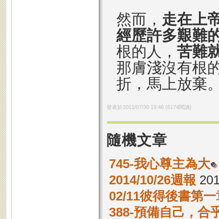
然而，
走在上
經歷許多艱難
根的人，
苦難
那膚淺沒有根
折，馬上放棄
發表於
2011/07/30 19:46
(
6174
閱讀)
隨機文章
745-我心尊主為大
2014/10/26週報
201
02/11彼得後書第一章
388-預備自己，合