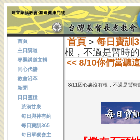
建立蒙福教會‧塑造健康門徒
首頁
>
每日寶訓3
首頁
根，不過是暫時的
主日講道
專題講道文輯
<< 8/10你們當
同心代禱
教會沿革
8/11因心裏沒有根，不過是暫時
新聞
日日靈糧
荒漠甘泉
每日與神有約
每日寶訓365
每日單獨會主