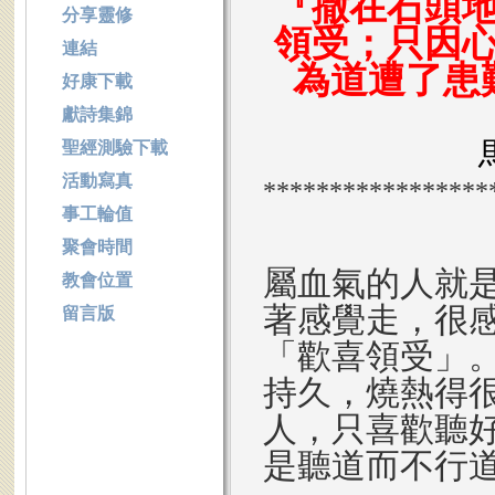
『撒在石頭
分享靈修
領受；只因
連結
為道遭了患
好康下載
獻詩集錦
聖經測驗下載
活動寫真
*****************
事工輪值
聚會時間
屬血氣的人就
教會位置
著感覺走，很
留言版
「歡喜領受」
持久，燒熱得
人，只喜歡聽
是聽道而不行