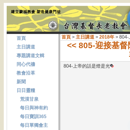
建立蒙福教會‧塑造健康門徒
首頁
>
主日講道
>
2018年
> 80
首頁
<< 805-迎接
主日講道
專題講道文輯
同心代禱
804-上帝的話是燈是光
教會沿革
新聞
日日靈糧
荒漠甘泉
每日與神有約
每日寶訓365
每日單獨會主