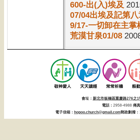
600-出(入)埃及
2015
07/04出埃及記第八
9/17-一切卸在主
荒漠甘泉01/08
2008
會址：
新北市板橋區重慶路276之1
電話：
2958-4988
傳
電子信箱：
hopoo.church@gmail.com
郵政劃撥：