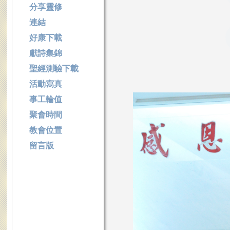
分享靈修
連結
好康下載
獻詩集錦
聖經測驗下載
活動寫真
事工輪值
聚會時間
教會位置
留言版