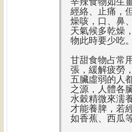
辛辣食物如生
經絡、止痛，
燥咳，口、鼻
天氣候多乾燥
物此時要少吃
甘甜食物占常用
張，緩解疲勞
五臟虛弱的人
之源，人體各
水穀精微來濡
才能養脾，若
如香蕉、西瓜