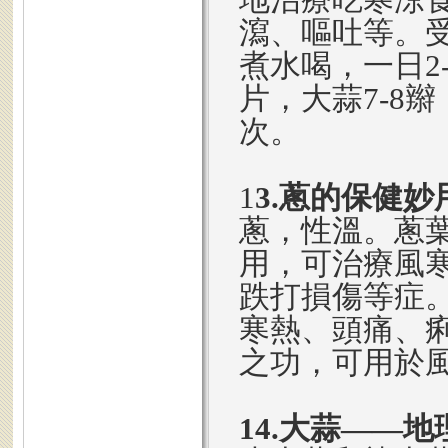
瀉、嘔吐等。受
煮水喝，一日2
片，大蒜7-8
次。
1
3.蔥的保健妙
蔥，性溫。蔥
用，可治療風
跌打損傷等症
寒熱、頭痛、
之功，可用於
14.大蒜——