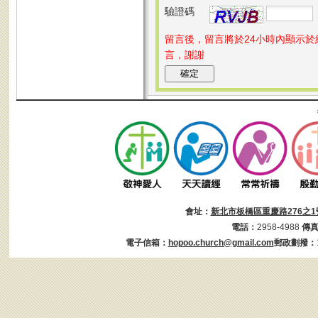
驗證碼
留言後，留言將於24小時內顯示
言，謝謝
會址：
新北市板橋區重慶路276之1
電話：
2958-4988
傳
電子信箱：
hopoo.church@gmail.com
郵政劃撥：