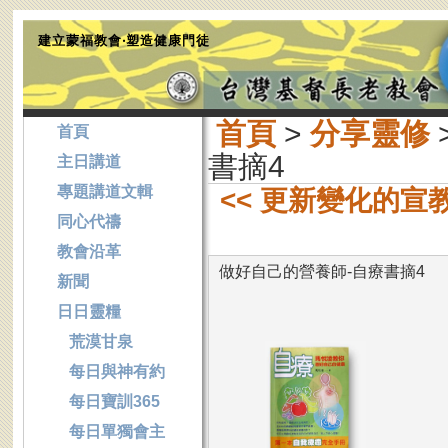
建立蒙福教會‧塑造健康門徒
首頁
>
分享靈修
首頁
書摘4
主日講道
專題講道文輯
<< 更新變化的宣
同心代禱
教會沿革
做好自己的營養師-自療書摘4
新聞
日日靈糧
荒漠甘泉
每日與神有約
每日寶訓365
每日單獨會主