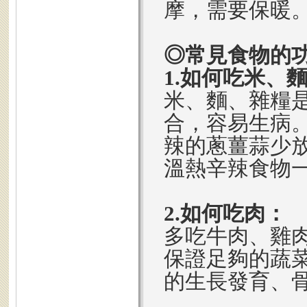
摩，需要保暖
◎常見食物的
1.如何吃米、
米、麵、雜糧
合，容易生病
辣的蔥薑蒜少
溫熱辛辣食物
2.如何吃肉：
多吃牛肉、雞肉
保證足夠的蔬
的生長發育、