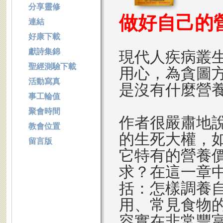
分享靈修
做好自己的
連結
好康下載
獻詩集錦
現代人疾病叢
聖經測驗下載
用心，為貪圖
活動寫真
是沒有什麼營
事工輪值
聚會時間
作者很嚴肅地
教會位置
的生死大權，
留言版
它特有的營養
求？在這一章
括：怎樣調養
用、常見食物
容實在非常豐