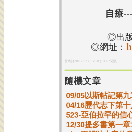
自療-
◎出
h
◎網址：
發表於
2010/11/06 12:28
(
10067
閱讀)
隨機文章
09/05以斯帖記第九
04/16歷代志下第十
523-亞伯拉罕的信心
12/30提多書第一章1