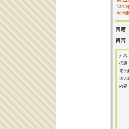
04/1
12/1
9/05
回應
留言
姓名
標題
電子
個人
內容