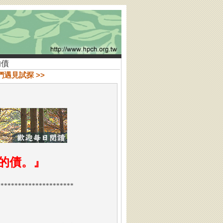
的債
們遇見試探 >>
的債。
』
**********************