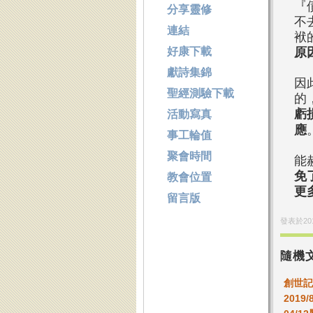
『
分享靈修
不
連結
袱
好康下載
原
獻詩集錦
因
聖經測驗下載
的
虧
活動寫真
應
事工輪值
聚會時間
能
免
教會位置
更
留言版
發表於
20
隨機
創世記
2019/