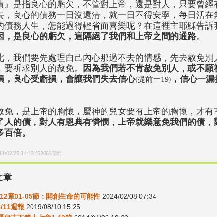
債』是指良心的虧欠，不管對上帝，還是對人，只要曾經
去，良心的債務一日沒還清，就一日不得安寧，每日活在
的債務人生，怎能過得輕省而喜樂呢？在這裡主耶穌告訴
因，是良心的虧欠，這隔絕了我們和上帝之間的通路
。
此，我們要先處理自己內心那過不去的情感，先去赦免別
，要祈求別人的赦免。
因為我們若不肯赦免別人，或不願
損，良心受虧損，會讓我們失去信心
，信心一漏
(提前一19)
。
赦免，是上帝的胸懷，屬神的兒女要有上帝的胸懷，才有
了人的債，對人有恩典有憐憫，上帝就樂意免我們的債，
多百倍。
11/02/25 14:13
(
5206
閱讀)
文章
12章01-05節：開創生命的可能性
2024/02/08 07:34
8/11週報
2019/08/10 15:25