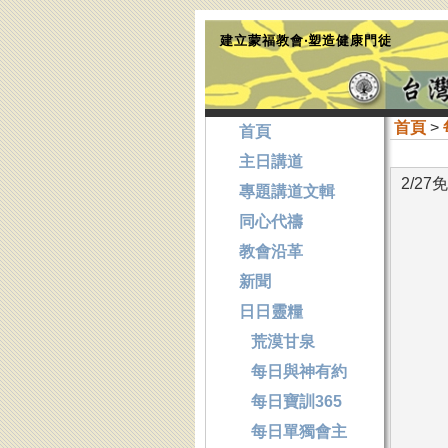
建立蒙福教會‧塑造健康門徒
首頁
>
首頁
主日講道
2/2
專題講道文輯
同心代禱
教會沿革
新聞
日日靈糧
荒漠甘泉
每日與神有約
每日寶訓365
每日單獨會主