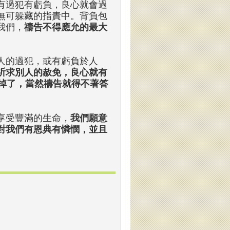
有過犯有虧負，良心就會過
無可躲藏的指責中。背負包
我們，
禱告不得應允的最大
人的過犯，或有虧負於人
祈求別人的赦免，良心就有
掉了，當然禱告就得不著答
享受豐滿的生命，
我們願意
對我們有恩典有憐憫，並且