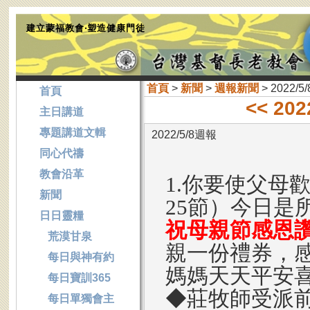
建立蒙福教會‧塑造健康門徒
首頁
>
新聞
>
週報新聞
> 2022/5
首頁
<< 20
主日講道
專題講道文輯
2022/5/8週報
同心代禱
教會沿革
1.你要使父母
新聞
25節）今日是
日日靈糧
祝母親節感恩
荒漠甘泉
親一份禮券，
每日與神有約
媽媽天天平安
每日寶訓365
◆莊牧師受派
每日單獨會主