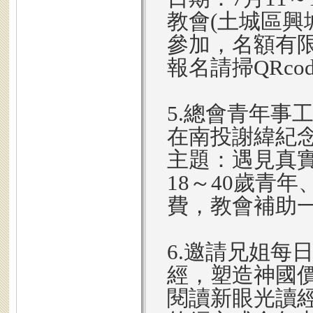
教會(土城區興
參加，名額有限
報名請掃QRc
5.總會青年事
在南投謝緯紀
主題：遇見真
18～40歲青
費，教會補助
6.邀請兄姐每
經，塑造神國
閱讀新眼光讀經