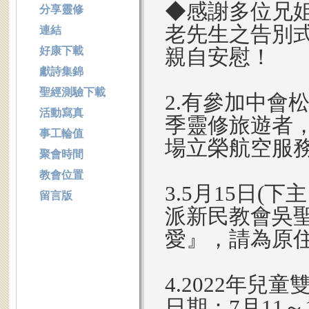
◆感謝多位兄
分享靈修
老先生之告別
連結
好康下載
親自安慰！
獻詩集錦
聖經測驗下載
2.有參加中會松
活動寫真
季靈修旅遊者，
事工輪值
場立榮航空服
聚會時間
教會位置
3.5月15日
留言版
派新民教會吳
愛』，請為原
4.2022年
日期：7月11～1