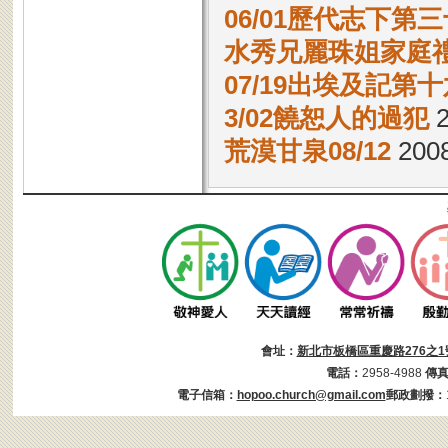
06/01歷代志下第三
水秀兄麗珠姐家庭禮拜2
07/19出埃及記第十
3/02饒恕人的過犯
2
荒漠甘泉08/12
2008
會址：
新北市板橋區重慶路276之1
電話：
2958-4988
傳
電子信箱：
hopoo.church@gmail.com
郵政劃撥：