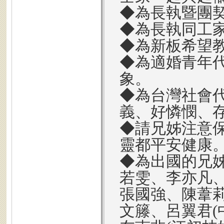
◆為長執暨團
◆為長執同工
◆為新板希望
◆為適婚青年
象。
◆為台灣社會
義、好憐憫、
◆請兄姊注意
靈都平安健康
◆為出國的兄姊
若雯、李亦凡、
張國強、陳葦莉
文籐、呂翼君(