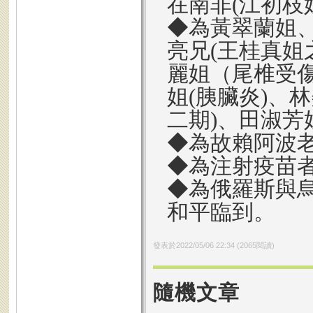
在南非(江初枝
◆為黃翠蘭姐、
亮兄(王桂真姐
麗姐（尾椎受
姐(胰臟炎)、
二期)、田淑芳姐
◆為故賴阿波
◆為注射疫苗
◆為俄羅斯與
和平臨到。
發表於
2022/05/06 22:34
(
2065
閱讀)
隨機文章