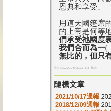
恩典和享受。
用這天國
筵
席
的上帝是何等
們承受祂國度
我們合而為一
無比的，但只
發表於
2012/01/30 22:12
(
6337
閱讀)
隨機文章
2021/10/17週報
202
2018/12/09週報
201