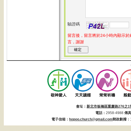
驗證碼
留言後，留言將於24小時內顯示
言，謝謝
會址：
新北市板橋區重慶路276之1
電話：
2958-4988
傳
電子信箱：
hopoo.church@gmail.com
郵政劃撥：