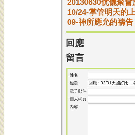
20130630伉儷聚
10/24-掌管明天的
09-神所應允的禱告
回應
留言
姓名
標題
電子郵件
個人網頁
內容