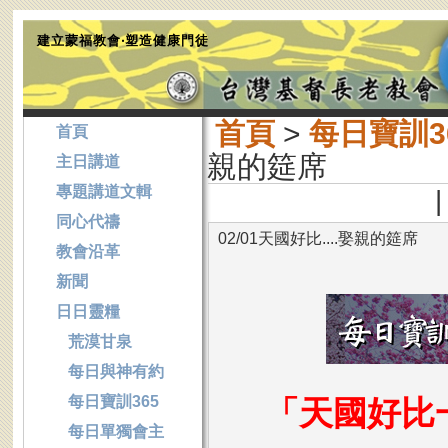
建立蒙福教會‧塑造健康門徒
首頁
>
每日寶訓3
首頁
親的筵席
主日講道
專題講道文輯
|
同心代禱
02/01天國好比....娶親的筵席
教會沿革
新聞
日日靈糧
荒漠甘泉
每日與神有約
每日寶訓365
「天國好比
每日單獨會主