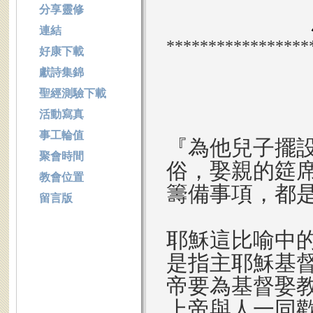
分享靈修
連結
*****************
好康下載
獻詩集錦
聖經測驗下載
活動寫真
事工輪值
『為他兒子擺
聚會時間
俗，娶親的筵
教會位置
籌備事項，都
留言版
耶穌這比喻中
是指主耶穌基
帝要為基督娶
上帝與人一同