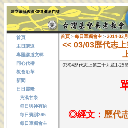
建立蒙福教會‧塑造健康門徒
首頁
>
每日單獨會主
>
2014-03
首頁
<< 03/03歷代志
主日講道
專題講道文輯
同心代禱
03/04歷代志上第二十九章1-25
教會沿革
新聞
日日靈糧
荒漠甘泉
每日與神有約
◎經文：
歷代志
每日寶訓365
每日單獨會主