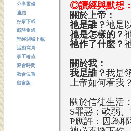
◎讀經與默想
分享靈修
關於上帝：
連結
好康下載
祂是誰？
祂是
獻詩集錦
祂是怎樣的？
聖經測驗下載
祂作了什麼？
活動寫真
事工輪值
關於我：
聚會時間
我是誰？
我是
教會位置
上帝如何看我
留言版
關於信徒生活
S罪惡：軟弱、
P應許：因為
祂必不撇下你