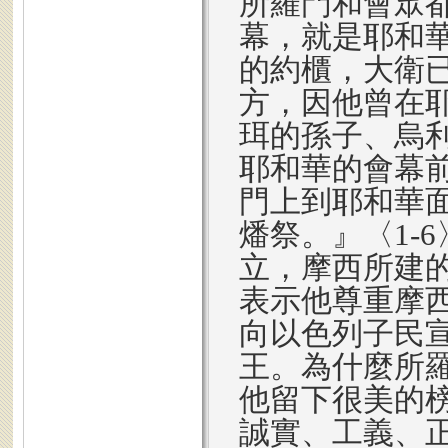
所羅門和會眾
幕，就是耶和
的約櫃，大衛
方，因他曾在
珥的孫子、烏
耶和華的會幕
門上到耶和華
燔祭。』〈1-
立，摩西所建
表示他尊重摩
向以色列子民
王。為什麼所
他留下很美的
誠實、工義、