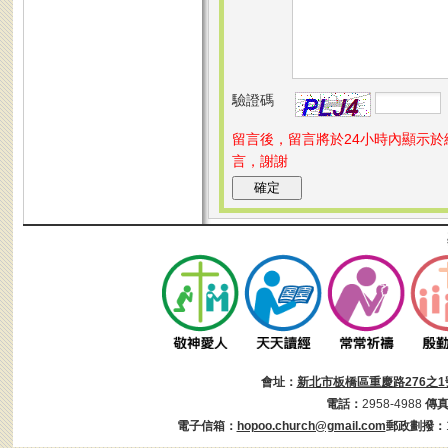
驗證碼
留言後，留言將於24小時內顯示
言，謝謝
會址：
新北市板橋區重慶路276之1
電話：
2958-4988
傳
電子信箱：
hopoo.church@gmail.com
郵政劃撥：