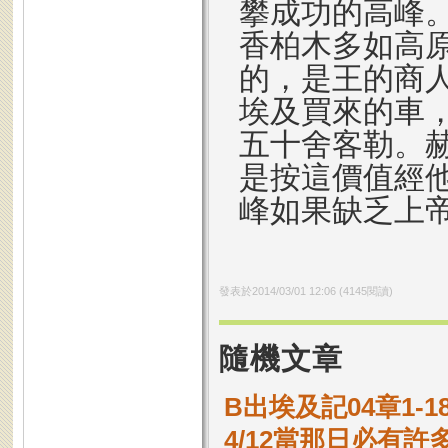
攀成功的高峰
香柏木多如高
的，是王的商
埃及買來的車
五十舍客勒。
是按這價值經他
峰如果缺乏上
發表於
2014/03/01 12:06
(
4145
閱讀)
隨機文章
B出埃及記04章1-
4/12當那日必有許