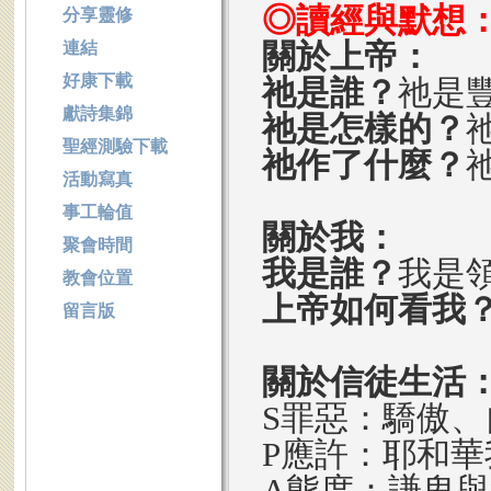
◎讀經與默想
分享靈修
關於上帝：
連結
好康下載
祂是誰？
祂是
獻詩集錦
祂是怎樣的？
聖經測驗下載
祂作了什麼？
活動寫真
事工輪值
關於我：
聚會時間
我是誰？
我是
教會位置
上帝如何看我
留言版
關於信徒生活
S罪惡：驕傲、
P應許：耶和
A態度：謙卑