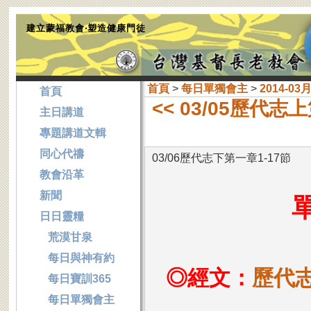
建立蒙福教會‧塑造健康門徒
首頁
>
每日單獨會主
>
2014-03
首頁
<< 03/05歷代志
主日講道
專題講道文輯
同心代禱
03/06歷代志下第一章1-17節
教會沿革
新聞
日日靈糧
荒漠甘泉
每日與神有約
◎經文：
歷代志
每日寶訓365
每日單獨會主