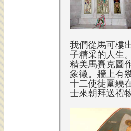
我們從馬可樓
子精采的人生
精美馬賽克圖
象徵。牆上有
十二使徒圍繞
士來朝拜送禮