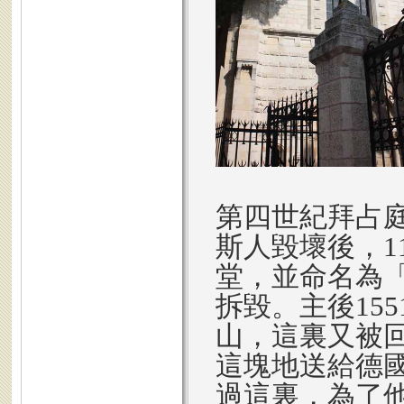
第四世紀拜占庭
斯人毀壞後，1
堂，並命名為「
拆毀。主後15
山，這裏又被回
這塊地送給德
過這裏，為了