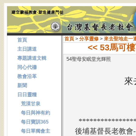
建立蒙福教會‧塑造健康門徒
首頁
>
分享靈修
>
來去聖地走一
首頁
<< 53馬
主日講道
專題講道文輯
54聖母安眠堂光輝照
同心代禱
教會沿革
來
新聞
日日靈糧
荒漠甘泉
每日與神有約
***************
每日寶訓365
後埔基督長老教會-
每日單獨會主