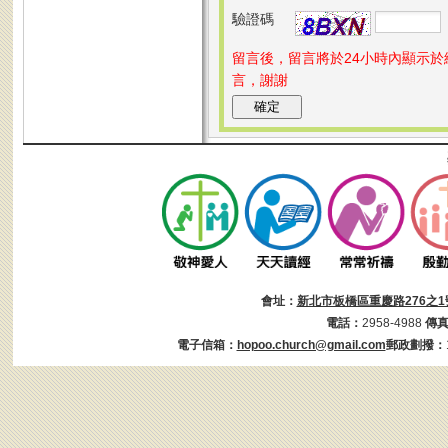
驗證碼
留言後，留言將於24小時內顯示
言，謝謝
會址：
新北市板橋區重慶路276之1
電話：
2958-4988
傳
電子信箱：
hopoo.church@gmail.com
郵政劃撥：