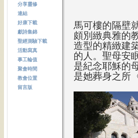
分享靈修
連結
好康下載
馬可樓的隔壁
獻詩集錦
頗別緻典雅的
聖經測驗下載
造型的精緻建
活動寫真
的人。聖母安
事工輪值
是紀念耶穌的
聚會時間
是她葬身之所
教會位置
留言版