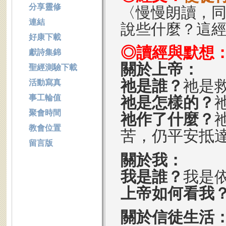
分享靈修
〈慢慢朗讀，
連結
說些什麼？這
好康下載
◎讀經與默想
獻詩集錦
關於上帝：
聖經測驗下載
祂是誰？
祂是
活動寫真
事工輪值
祂是怎樣的？
聚會時間
祂作了什麼？
教會位置
苦，仍平安抵
留言版
關於我：
我是誰？
我是
上帝如何看我
關於信徒生活