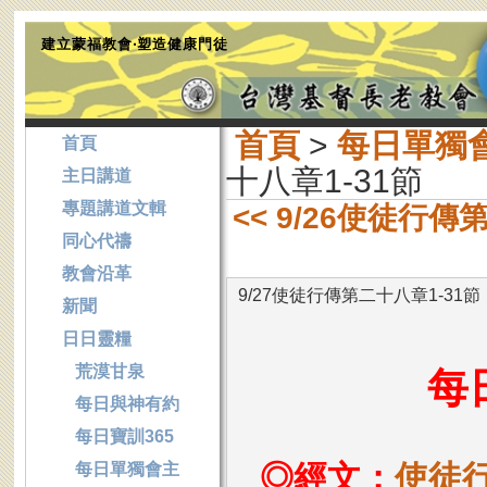
建立蒙福教會‧塑造健康門徒
首頁
>
每日單獨
首頁
十八章1-31節
主日講道
專題講道文輯
<< 9/26使徒行傳
同心代禱
教會沿革
9/27使徒行傳第二十八章1-31節
新聞
日日靈糧
荒漠甘泉
每
每日與神有約
每日寶訓365
◎經文：
使徒行
每日單獨會主