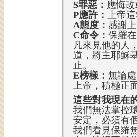
S罪惡：
應悔改
P應許：
上帝這
A態度：
感謝上
C命令：
保羅在
凡來見他的人
道，將主耶穌
止。
E榜樣：
無論處
上帝，積極正
這些對我現在
我們無法掌控
安定，必須有
我們看見保羅