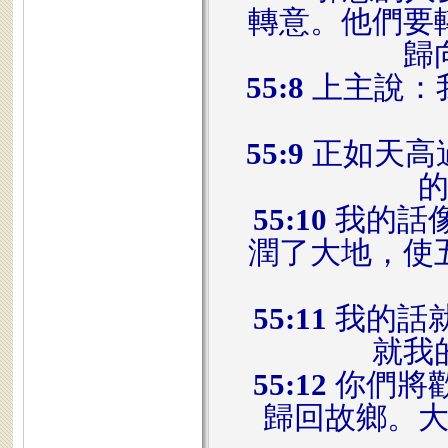
轉意。他們要
歸
55:8
上主說：
55:9
正如天高
55:10
我的話
潤了大地，使
55:11
我的話
就我
55:12
你們將
歸回故鄉。