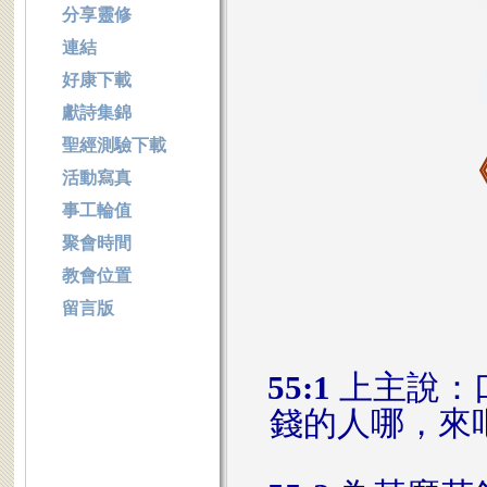
分享靈修
連結
好康下載
獻詩集錦
聖經測驗下載
活動寫真
事工輪值
聚會時間
教會位置
留言版
55:1
上主說：
錢的人哪，來