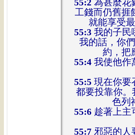
55:2
為甚麼花
工錢而仍舊捱
就能享受
55:3
我的子民
我的話，你
約，把
55:4
我使他作
55:5
現在你要
都要投靠你。
色列
55:6
趁著上主
55:7
邪惡的人