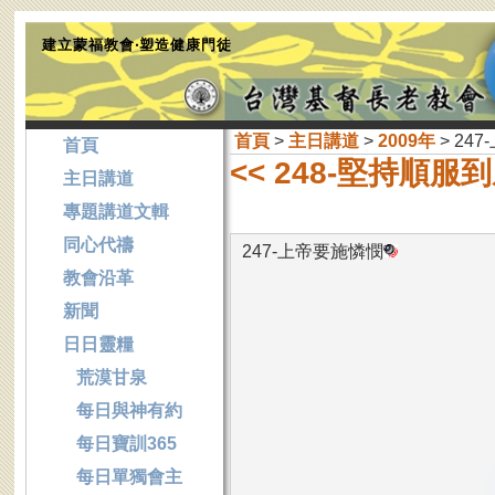
建立蒙福教會‧塑造健康門徒
首頁
>
主日講道
>
2009年
> 24
首頁
<< 248-堅持順
主日講道
專題講道文輯
同心代禱
247-上帝要施憐憫
教會沿革
新聞
日日靈糧
荒漠甘泉
每日與神有約
每日寶訓365
每日單獨會主