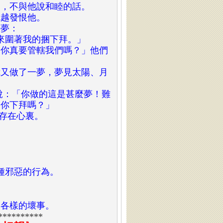
瑟，不與他說和睦的話。
就越發恨他。
的夢：
捆來圍著我的捆下拜。」
道你真要管轄我們嗎？」他們
。
我又做了一夢，夢見太陽、月
他說：「你做的這是甚麼夢！難
向你下拜嗎？」
話存在心裏。
各種邪惡的行為。
和各樣的壞事。
**********