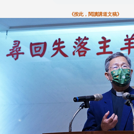
《按此，閱讀講道文稿》