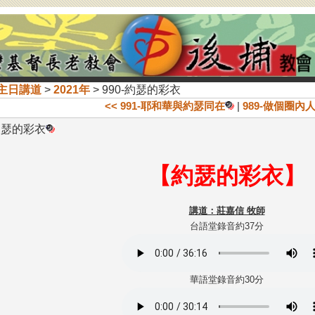
主日講道
>
2021年
> 990-約瑟的彩衣
<< 991-耶和華與約瑟同在
|
989-做個圈內
-約瑟的彩衣
【
約瑟的彩衣
】
講道：
莊嘉信 牧師
台語堂錄音約37分
華語堂錄音約30分