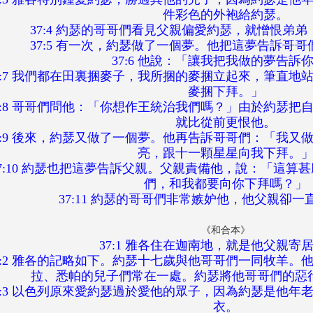
件彩色的外袍給約瑟。
37:4 約瑟的哥哥們看見父親偏愛約瑟，就憎恨弟
37:5 有一次，約瑟做了一個夢。他把這夢告訴哥
37:6 他說：「讓我把我做的夢告訴
7:7 我們都在田裏捆麥子，我所捆的麥捆立起來，筆直地
麥捆下拜。」
7:8 哥哥們問他：「你想作王統治我們嗎？」由於約瑟把
就比從前更恨他。
7:9 後來，約瑟又做了一個夢。他再告訴哥哥們：「我又
亮，跟十一顆星星向我下拜。
37:10 約瑟也把這夢告訴父親。父親責備他，說：「這算
們，和我都要向你下拜嗎？」
37:11 約瑟的哥哥們非常嫉妒他，他父親卻
《和合本》
37:1 雅各住在迦南地，就是他父親寄
7:2 雅各的記略如下。約瑟十七歲與他哥哥們一同牧羊。
拉、悉帕的兒子們常在一處。約瑟將他哥哥們的惡
7:3 以色列原來愛約瑟過於愛他的眾子，因為約瑟是他年
衣。