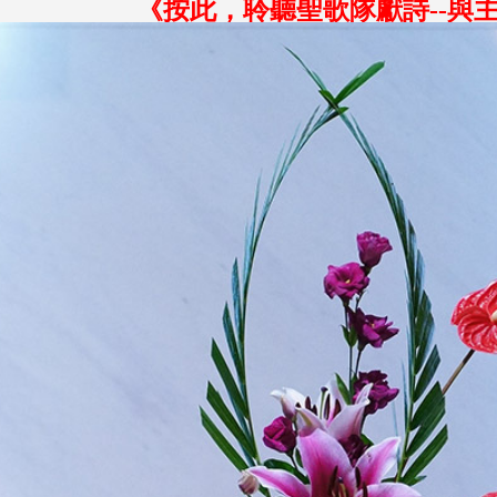
《
按此，聆聽聖歌隊獻詩--
與