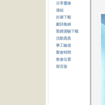
分享靈修
連結
好康下載
獻詩集錦
聖經測驗下載
活動寫真
事工輪值
聚會時間
教會位置
留言版