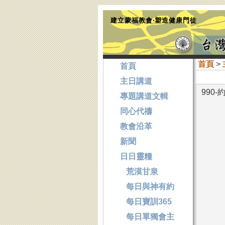
建立蒙福教會‧塑造健康門徒
首頁
>
首頁
主日講道
990
專題講道文輯
同心代禱
教會沿革
新聞
日日靈糧
荒漠甘泉
每日與神有約
每日寶訓365
每日單獨會主