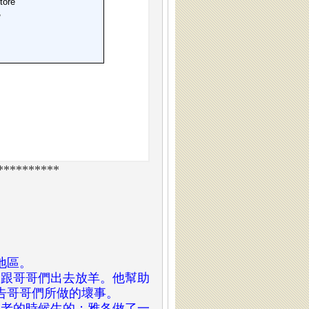
**********
地區。
常跟哥哥們出去放羊。他幫助
告哥哥們所做的壞事。
年老的時候生的；雅各做了一