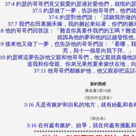
37:4 約瑟的哥哥們見父親愛約瑟過於愛他們，就恨約
37:5 約瑟做了一夢，告訴他哥哥們，他們
37:6 約瑟對他們說：「請聽我所做
37:7 我們在田裏捆禾稼，我的捆起來站著，你們的
7:8 他的哥哥們回答說：「難道你真要作我們的王嗎？難
就因為他的夢和他的話越發恨他
7:9 後來他又做了一夢，也告訴他的哥哥們說：「看哪，
亮，與十一個星向我下拜。」
7:10 約瑟將這夢告訴他父親和他哥哥們，他父親就責備
道我和你母親、你弟兄果然要來俯伏在地，
37:11 他哥哥們都嫉妒他，他父親卻把這
新約聖經
雅各書3章16節
《現代中文譯本》
3:16 凡是有嫉妒和自私的地方，就有紛亂和
《和合本》
3:16 在何處有嫉妒、紛爭，就在何處有擾亂
*************************************