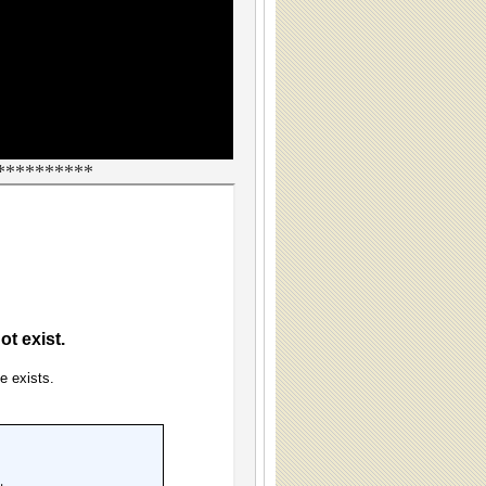
**********