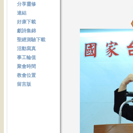
分享靈修
連結
好康下載
獻詩集錦
聖經測驗下載
活動寫真
事工輪值
聚會時間
教會位置
留言版