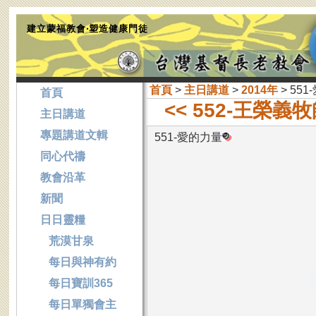
建立蒙福教會‧塑造健康門徒
首頁
>
主日講道
>
2014年
> 55
首頁
<< 552-王榮義
主日講道
專題講道文輯
551-愛的力量
同心代禱
教會沿革
新聞
日日靈糧
荒漠甘泉
每日與神有約
每日寶訓365
每日單獨會主