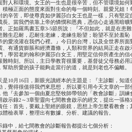
面對人和環境。女王的一生也是很辛苦，但不管環境如何
、積極正面的態度來面對生命的每一個時刻。親愛兄姐！
對的辛苦，即使尊貴如伊麗莎白女王也是一樣，只有堅定
成長。當我們依靠上帝的憐憫和恩典，憑信心走過黑暗曠
者。正如羅馬書五章3-5節所說：『不但如此，就是在患
患難生忍耐，忍耐生老練，老練生盼望；盼望不至於羞恥
帝的愛澆灌在我們心裡。』今日的台灣，以及全世界所面
震、有通貨膨脹和經濟蕭條，人類和世界的結局正走在啟
們，學習老約翰和伊麗莎白女王，用堅定信仰所產生的信
艱難時刻。所以，主日學教育很重要，基督徒父母務必用
，幫助所愛的孩子能夠走當行的道，就是到老也不偏離。
天是10月16日，新眼光讀經本的主題是：『主診斷，知
動，覺得很值得我們來思想，所以要引用今天文章的一部
，他『去參加一個由夏忠堅牧師帶領的「教會診斷」訓練
用啟示錄2～3章聖靈向七間教會啟示的經文，提出一張格
責任：首先，要戴上聖經的眼鏡，思想上帝怎麼看教會；
似體檢表單，整理出有數據、分析、建議的報告。
示錄中，給七間教會的診斷報告都提出七個分析：