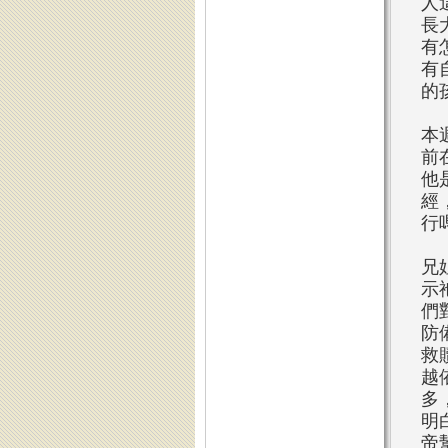
人
長
有
有
的
本
前
他
經
行
兄
示
們
防
救
越
多
明
帝