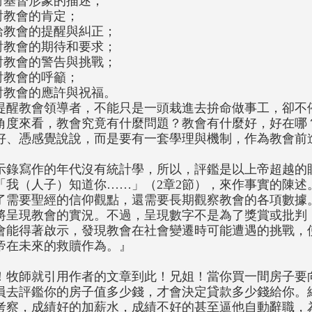
.對基督形象的描述；
.對教會的肯定；
.給教會的提醒與糾正；
.對教會的期待和要求；
.對教會的警告與挑戰；
.對教會的呼籲；
.對教會的應許與祝福。
提醒教會領導者，不能只是一頭栽進去拚命做事工，卻不
角度來看，教會究竟有什麼問題？教會有什麼好，好在哪
好、憑感覺說說，而是要有一套學理與機制，作為教會前
示錄寫作的年代沒有統計學，所以，評鑑是以上帝超越的
「我（人子）知道你……」（2章2節），來作事實的陳述
了需要聖經的信仰觀點，還需要長期觀察教會的各項數據
將呈現教會的實況。不過，呈現數字不是為了獎賞或批判
會能得著啟示，發現教會在社會變遷時可能遭遇的挑戰，
帝在未來的救贖作為。』
！牧師就引用作者的文章到此！兄姐！當你買一間房子要
員去評鑑你的房子值多少錢，才會決定貸款多少錢給你。
考察，成績好的加薪水，成績不好的甚至逼他自動辭職，