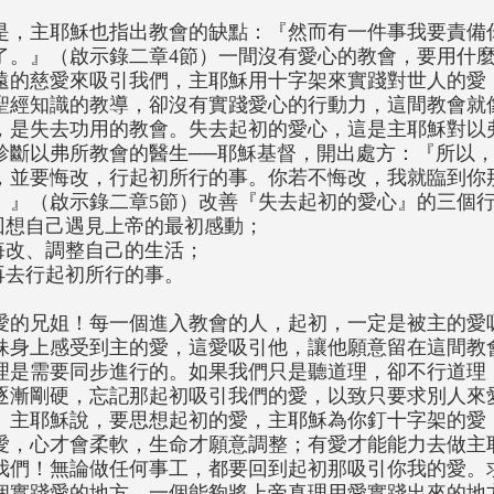
是，主耶穌也指出教會的缺點：『然而有一件事我要責備
了。』（啟示錄二章4節）一間沒有愛心的教會，要用什
遠的慈愛來吸引我們，主耶穌用十字架來實踐對世人的愛
聖經知識的教導，卻沒有實踐愛心的行動力，這間教會就
，是失去功用的教會。失去起初的愛心，這是主耶穌對以
診斷以弗所教會的醫生──耶穌基督，開出處方：『所以
，並要悔改，行起初所行的事。你若不悔改，我就臨到你
。』（啟示錄二章5節）改善『失去起初的愛心』的三個
.回想自己遇見上帝的最初感動；
.悔改、調整自己的生活；
.再去行起初所行的事。
愛的兄姐！每一個進入教會的人，起初，一定是被主的愛
妹身上感受到主的愛，這愛吸引他，讓他願意留在這間教
理是需要同步進行的。如果我們只是聽道理，卻不行道理
逐漸剛硬，忘記那起初吸引我們的愛，以致只要求別人來
。主耶穌說，要思想起初的愛，主耶穌為你釘十字架的愛
愛，心才會柔軟，生命才願意調整；有愛才能能力去做主
我們！無論做任何事工，都要回到起初那吸引你我的愛。
個實踐愛的地方，一個能夠將上帝真理用愛實踐出來的地