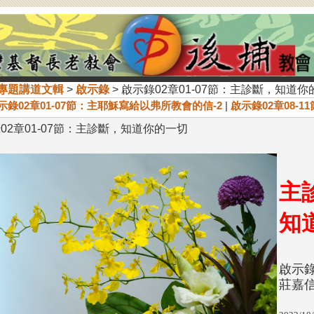
專題講道文輯
>
啟示錄
> 啟示錄02章01-07節：主診斷，知道你
啟示錄02章01-07節：主耶穌寫給以弗所教會的信-2
|
啟示錄02章08-
02章01-07節：主診斷，知道你的一切
啟示錄
莊嘉