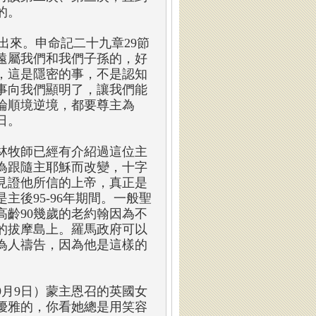
的。
出來。申命記二十九章29節
遠屬我們和我們子孫的，好
，這是隱密的事，不是認知
事向我們顯明了，讓我們能
論順境逆境，都要尊主為
日。
林牧師已經有介紹過這位主
為跟隨主耶穌而改變，十字
見證他所信的上帝，真正是
後95-96年期間。一般聖
齡90幾歲的老約翰因為不
的拔摩島上。羅馬政府可以
為人禱告，因為他是這樣的
9月9日）蒙主恩召的英國女
優雅的，你看她總是用笑容