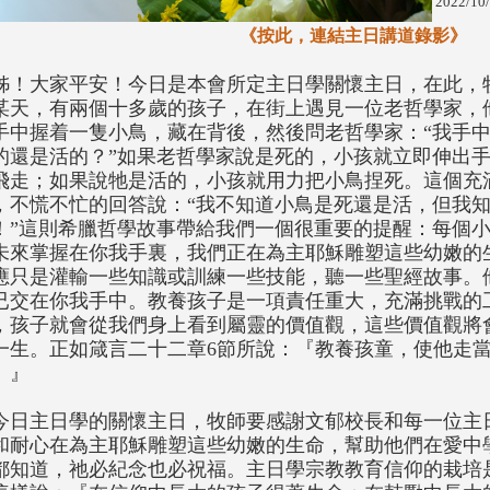
2022/10
《按此，連結主日講道錄影》
姊！大家平安！今日是本會所定主日學關懷主日，在此，
某天，有兩個十多歲的孩子，在街上遇見一位老哲學家，
手中握着一隻小鳥，藏在背後，然後問老哲學家：“我手
的還是活的？”如果老哲學家說是死的，小孩就立即伸出
飛走；如果說牠是活的，小孩就用力把小鳥捏死。這個充
，不慌不忙的回答說：“我不知道小鳥是死還是活，但我
！”這則希臘哲學故事帶給我們一個很重要的提醒：每個
未來掌握在你我手裏，我們正在為主耶穌雕塑這些幼嫩的
應只是灌輸一些知識或訓練一些技能，聽一些聖經故事。
已交在你我手中。教養孩子是一項責任重大，充滿挑戰的
，孩子就會從我們身上看到屬靈的價值觀，這些價值觀將
一生。正如箴言二十二章6節所說：『教養孩童，使他走
。』
今日主日學的關懷主日，牧師要感謝文郁校長和每一位主
和耐心在為主耶穌雕塑這些幼嫩的生命，幫助他們在愛中
都知道，祂必紀念也必祝福。主日學宗教教育信仰的栽培