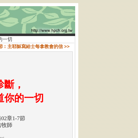
的一切
11節︰主耶穌寫給士每拿教會的信 >>
主診斷，
知道你的一切
02章1-7節
信牧師