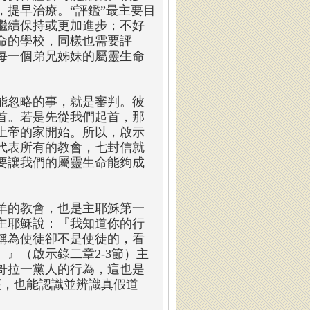
提早治療。“評鑑”最主要目
繼續保持或更加進步；不好
命的學校，同樣也需要評
每一個弟兄姊妹的屬靈生命
能忽略的事，就是審判。彼
首。若是先從我們起首，那
上帝的家開始。所以，啟示
代表所有的教會，七封信就
要讓我們的屬靈生命能夠成
羊的教會，也是主耶穌第一
主耶穌說：『我知道你的行
稱為使徒卻不是使徒的，看
』（啟示錄二章2-3節）主
哥拉一黨人的行為，這也是
經，也能認識並辨識真假道