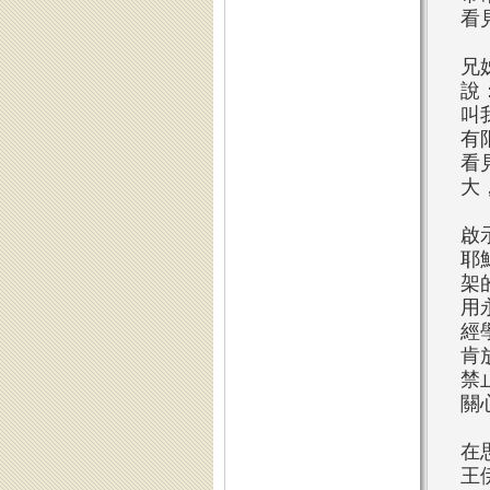
看
兄
說
叫
有
看
大
啟
耶
架
用
經
肯
禁
關
在
王