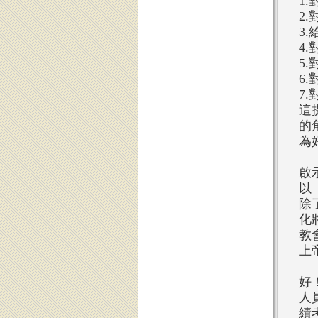
1
2
3
4
5
6
7
這
的
為
啟
以
除
化
教
上
好
人
績