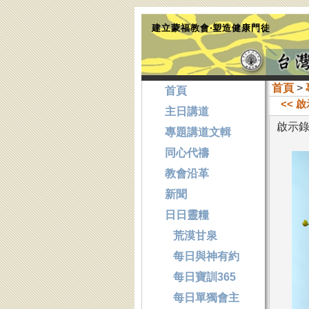
建立蒙福教會‧塑造健康門徒
首頁
>
首頁
<< 
主日講道
啟示錄
專題講道文輯
同心代禱
教會沿革
新聞
日日靈糧
荒漠甘泉
每日與神有約
每日寶訓365
每日單獨會主