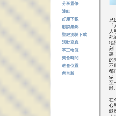
分享靈修
連結
好康下載
兄
『
獻詩集錦
人
聖經測驗下載
死
活動寫真
牠
刻
事工輪值
裏
聚會時間
的
不
教會位置
都
留言版
做
至
離
在
心
穌