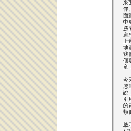
來
仰
面
中
勝
道
上
地
我
個
童
今
感
說
引
的
類
啟