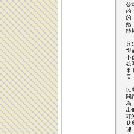
公
的
的
鑑
能
兄
得
不
錄
事
長
以
間
為
出
耶
我
理