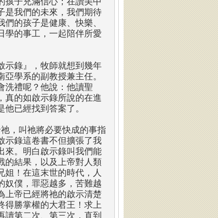
的孩子充滿信心；在讚美中
子是我們的未來，我們期待
我們的孩子是健康、快樂、
日學的事工，一起陪伴所愛
啟示錄』，牧師就想到幾年
南亞學系的副教授兼主任。
會洗禮呢？他說：他讀聖
，真的如啟示錄所說的在進
是他已經找到答案了。
給祂，叫祂將必要快成的事指
啟示錄這卷書不但擴張了我
出來。明白啟示錄叫我們能
戰的結果，以及上帝對人類
兄姐！在這末世的時代，人
的奴僕，罪惡越多，苦難越
為上帝已經將祂的啟示清楚
終得勝掌權的大君王！求上
再讀第二次、第三次，直到