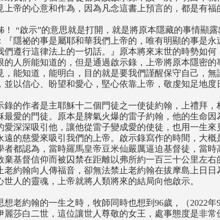
見上帝的心意和作為，因為凡念這書上預言的，都是有福
姊！ “啟示”的意思就是打開，就是將原本隱藏的事情顯露
：『隱祕的事是屬耶和華我們上帝的，唯有明顯的事是永
我們遵行這律法上的一切話。』原本將來末世的時勢如何
限的人所能知道的，但是通過啟示錄，上帝將原本隱密的
見，能知道，能明白，目的就是要我們謹醒保守自己，無
，並以信心、盼望和愛心，堅心依靠上帝，敬虔知足地度
示錄的作者是主耶穌十二個門徒之一使徒約翰，上禮拜，
穌最愛的門徒。原本是脾氣火爆的雷子約翰，他的生命因
的愛深深吸引他，讓他從雷子變成愛的使徒，也用一生來
永遠的慈愛來吸引我們的上帝。啟示錄寫作的時間，大概是主
學者都認為，當時羅馬皇帝豆米仙嚴厲逼迫基督徒，當時高
放棄基督信仰而被囚禁在距離以弗所約一百三十公里左右
止老約翰向人傳福音，卻無法禁止老約翰在拔摩島上日日
心世人的靈魂，上帝就將人類將來的結局向他啟示。
思想老約翰的一生之時，牧師同時也想到96歲，（2022年
伊麗莎白二世，這位讓世人尊敬的女王，處事態度是非常