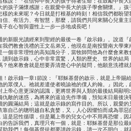
這樣說：『在信仰中長大的孩子得著生命；在鼓勵中長大
大的孩子滿懷感謝；在親愛中長大的孩子學會關懷。』孩
怎樣的未來呢？今日就是打根基的時刻！相信我們都盼望
自信、有活力、有智慧，那麼，請我們共同來關心兒童主
孩子在心智與靈性上一步一步地成長吧！
週的新眼光讀經來到聖經的最後一卷『啟示錄』。說道『
在我們教會洗禮的王文岳弟兄，他現在是南投暨南大學東
是一個非常理性的高知識分子，當牧師問他為什麼會來教
，讀到啟示錄，心中非常震驚，人類的歷史、世界的結局
嗎？他來教會就是想要弄清楚心中的疑問，他願意洗禮就
姐！啟示錄一章1節說：『耶穌基督的啟示，就是上帝賜
祂的眾僕人。祂就差遣使者曉諭祂的僕人約翰。』因此，
對上帝心意更深的認識，更將世界與人類的最後結局顯明
備仇敵的迷惑，為將來的逼迫先作準備，預知末日最後決
贖的圓滿結局；這就是啟示錄的寫作目的。所以，親愛的
依靠自己的聰明越自私貪婪，又，人心因懼怕而成為罪惡
，這是惡性循環，但是屬上帝的兒女心中不用再恐懼，因
白的告訴我們，真理只有一個，就是：耶穌基督是那位最
幫助我們！每個基督徒都要讀啟示錄，讀一次不明白，就