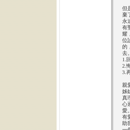
但
棄
永
有
耀
位
的
去
1
2
3
親
姊
真
心
愛
有
助
一