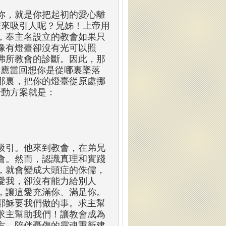
你，就是你把起初的愛心離
麼來吸引人呢？兄姊！上帝用
，奉主名設立的教會如果只
像有燈臺卻沒有光可以照
弗所教會的診斷。因此，那
，應當回想你是從哪裏墜落
那裏，把你的燈臺從原處挪
行動方案就是：
吸引。他來到教會，在弟兄
會。然而，認識真理和實踐
，就會變成大頭症的侏儒，
愛我，卻沒有能力給別人
，讓這愛充滿你、滿足你。
耶穌要我們做的事。求主幫
求主幫助我們！讓教會成為
方，陪伴憂傷的靈魂重新建