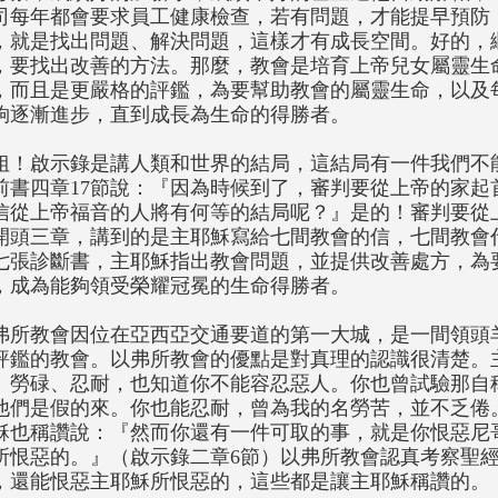
司每年都會要求員工健康檢查，若有問題，才能提早預防，
，就是找出問題、解決問題，這樣才有成長空間。好的，
，要找出改善的方法。那麼，教會是培育上帝兒女屬靈生
，而且是更嚴格的評鑑，為要幫助教會的屬靈生命，以及
夠逐漸進步，直到成長為生命的得勝者。
姐！啟示錄是講人類和世界的結局，這結局有一件我們不
前書四章17節說：『因為時候到了，審判要從上帝的家起
信從上帝福音的人將有何等的結局呢？』是的！審判要從
開頭三章，講到的是主耶穌寫給七間教會的信，七間教會
七張診斷書，主耶穌指出教會問題，並提供改善處方，為
，成為能夠領受榮耀冠冕的生命得勝者。
弗所教會因位在亞西亞交通要道的第一大城，是一間領頭
評鑑的教會。以弗所教會的優點是對真理的認識很清楚。
、勞碌、忍耐，也知道你不能容忍惡人。你也曾試驗那自
他們是假的來。你也能忍耐，曾為我的名勞苦，並不乏倦。
穌也稱讚說：『然而你還有一件可取的事，就是你恨惡尼
所恨惡的。』（啟示錄二章6節）以弗所教會認真考察聖
，還能恨惡主耶穌所恨惡的，這些都是讓主耶穌稱讚的。