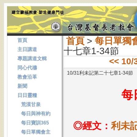
建立蒙福教會‧塑造健康門徒
首頁
>
每日單獨
首頁
十七章1-34節
主日講道
專題講道文輯
<< 1
同心代禱
10/31利未記第二十七章1-34節
教會沿革
新聞
每
日日靈糧
荒漠甘泉
每日與神有約
每日寶訓365
◎經文：
利未記
每日單獨會主