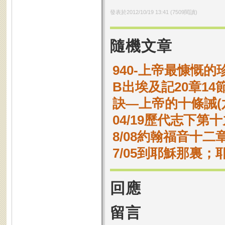
發表於
2012/10/19 13:41
(
7509
閱讀)
隨機文章
940-上帝最慷慨的
B出埃及記20章14
訣—上帝的十條誡(
04/19歷代志下第十
8/08約翰福音十二章
7/05到耶穌那裏
回應
留言