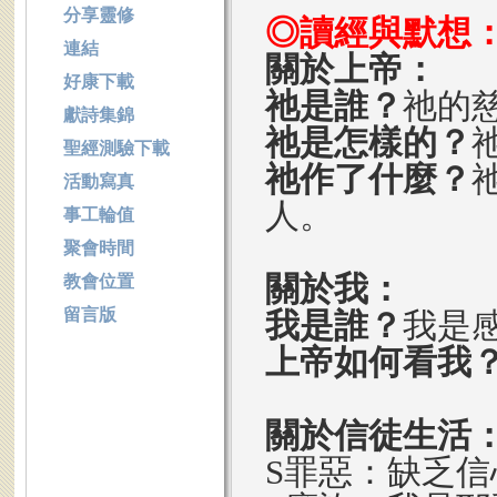
分享靈修
◎讀經與默想
連結
關於上帝：
好康下載
祂是誰？
祂的
獻詩集錦
祂是怎樣的？
聖經測驗下載
祂作了什麼？
活動寫真
人。
事工輪值
聚會時間
關於我：
教會位置
留言版
我是誰？
我是
上帝如何看我
關於信徒生活
S罪惡：缺乏信