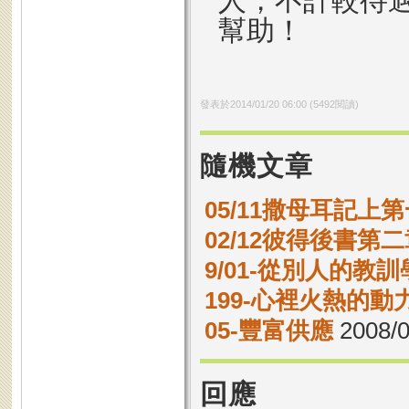
人，不計較待
幫助！
發表於
2014/01/20 06:00
(
5492
閱讀)
隨機文章
05/11撒母耳記上第
02/12彼得後書第二
9/01-從別人的教
199-心裡火熱的動
05-豐富供應
2008/0
回應