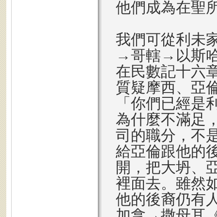
他們成為在聖
我們可從利未
→哥轄→以斯
在民數記十六
質疑摩西、亞
「你們已經是
為什麼不滿足
司的職分，不
給亞倫跟他的
開，把大坍、
裡面去。雖然
他的後裔仍有
加拿→撒母耳