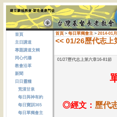
建立蒙福教會‧塑造健康門徒
首頁
>
每日單獨會主
>
2014-01
首頁
<< 01/26歷代志上
主日講道
專題講道文輯
同心代禱
01/27歷代志上第六章16-81節
教會沿革
新聞
日日靈糧
荒漠甘泉
每日與神有約
◎經文：
歷代志
每日寶訓365
每日單獨會主