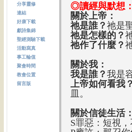
◎讀經與默想
分享靈修
連結
關於上帝：
好康下載
祂是誰？
祂是
獻詩集錦
祂是怎樣的？
聖經測驗下載
祂作了什麼？
活動寫真
事工輪值
關於我：
聚會時間
我是誰？
我是
教會位置
上帝如何看我
留言版
皿。
關於信徒生活
S罪惡：短視