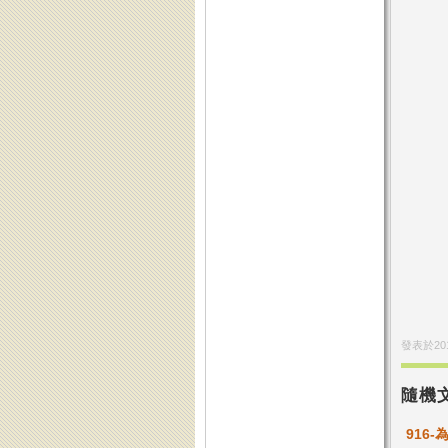
發表於
20
隨機
916