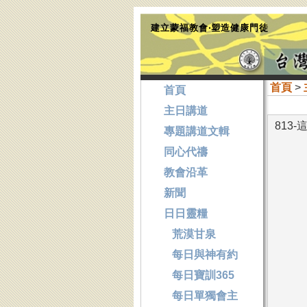
建立蒙福教會‧塑造健康門徒
首頁
>
首頁
主日講道
813
專題講道文輯
同心代禱
教會沿革
新聞
日日靈糧
荒漠甘泉
每日與神有約
每日寶訓365
每日單獨會主