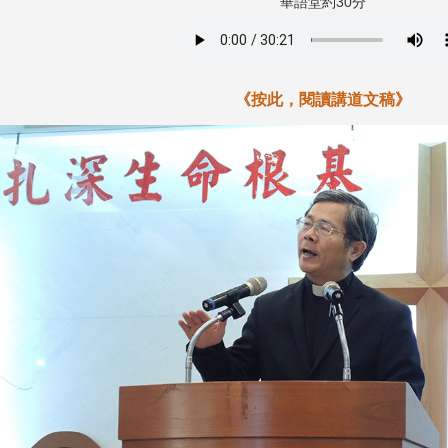
華語堂約30分
《按此，閱讀講道文稿》