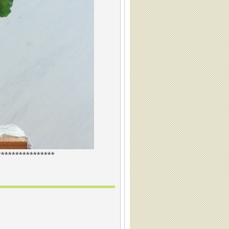
***************
*