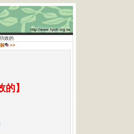
有功效的
耶穌
>>
效的
】