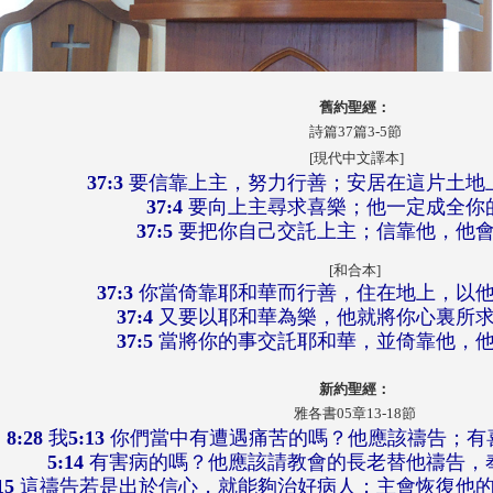
舊約聖經：
詩篇37篇3-5節
[現代中文譯本]
37:3
要信靠上主，努力行善；安居在這片土地
37:4
要向上主尋求喜樂；他一定成全你
37:5
要把你自己交託上主；信靠他，他
[和合本]
37:3
你當倚靠耶和華而行善，住在地上，以
37:4
又要以耶和華為樂，他就將你心裏所
37:5
當將你的事交託耶和華，並倚靠他，
新約聖經：
雅各書05章13-18節
8:28
我
5:13
你們當中有遭遇痛苦的嗎？他應該禱告；有
5:14
有害病的嗎？他應該請教會的長老替他禱告，
15
這禱告若是出於信心，就能夠治好病人；主會恢復他的