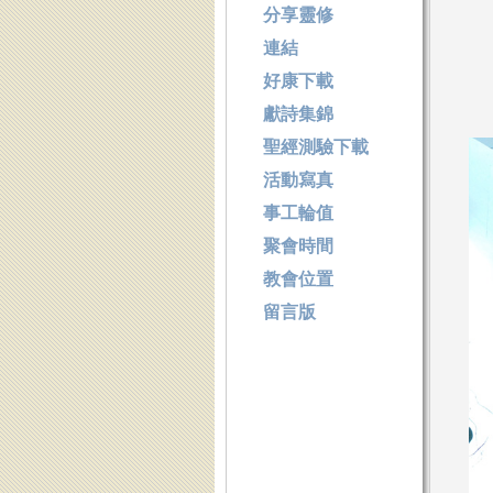
分享靈修
連結
好康下載
獻詩集錦
聖經測驗下載
活動寫真
事工輪值
聚會時間
教會位置
留言版