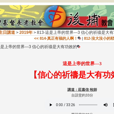
主日講道
>
2019年
> 813-這是上帝的世界—3 信心的祈禱是大
<< 814-真正有福的人啊！
|
812-沒大沒小的
-這是上帝的世界—3 信心的祈禱是大有功效的
這是上帝的世界—3
【
信心的祈禱是大有功
講道：莊嘉信 牧師
台語堂約33分