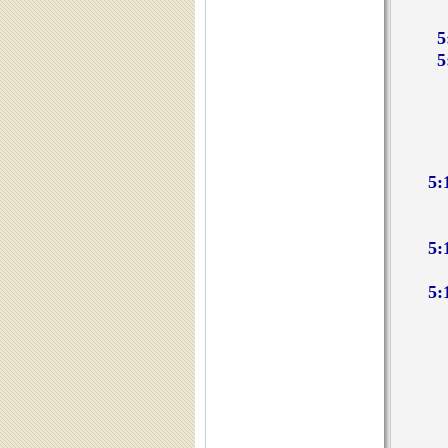
5
5
5:
5:
5: