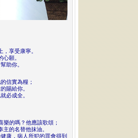
上，享受康寧。
的心願。
會幫助你
。
他的信實為糧；
求的賜給你。
他就必成全
。
喜樂的嗎？他應該歌頌；
奉主的名替他抹油。
健康，病人所犯的罪會得到