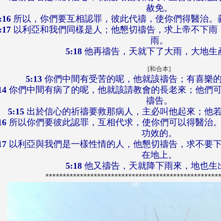
赦免。
:16
所以，你們要互相認罪，彼此代禱，使你們得醫治。
:17
以利亞和我們同樣是人；他懇切禱告，求上帝不下雨
雨。
5:18
他再禱告，天就下了大雨，大地生
[和合本]
5:13
你們中間有受苦的呢，他就該禱告；有喜樂
14
你們中間有病了的呢，他就該請教會的長老來；他們可
禱告。
5:15
出於信心的祈禱要救那病人，主必叫他起來；他若
16
所以你們要彼此認罪，互相代求，使你們可以得醫治。
功效的。
17
以利亞與我們是一樣性情的人，他懇切禱告，求不要下
在地上。
5:18
他又禱告，天就降下雨來，地也生
**************************************************