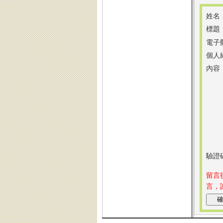
姓名
標題
電子
個人
內容
驗證
留言
言，