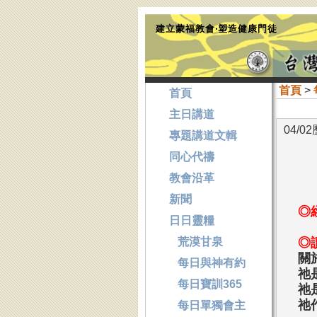
建立蒙福教會‧塑造健康門徒
首頁
>
首頁
主日講道
04/
專題講道文輯
同心代禱
教會沿革
新聞
◎
日日靈糧
荒漠甘泉
◎
關
每日與神有約
祂
每日寶訓365
祂
祂
每日單獨會主