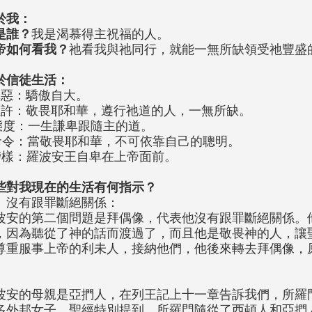
於我：
是誰？
我是渴慕得主祝福的人。
帝如何看我？
祂看我與祂同行，就能一無所缺領受祂豐盛
於信徒生活：
罪惡：驕傲自大。
應許：敬畏耶和華，遵行祂道的人，一無所缺。
態度：一生謙卑跟隨主的道。
命令：當敬畏耶和華，不可依靠自己的聰明。
榜樣：羅波安王自卑在上帝面前。
些對我現在的生活有何指示？
、沒有跟罪斷絕關係：
波安的第二個問題是拜偶像，代表他沒有跟罪斷絕關係。
，因為聽從了神的話而渡過了，而且他是敬畏神的人，讓
尊重服事上帝的利未人，接納他們，他後來轉去拜偶像，
。
波安的母親是亞捫人，在列王記上十一章告訴我們，所羅
多外邦女子，聖經特別提到，所羅門隨從了西頓人和亞捫