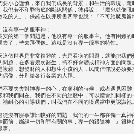
們要小心謹慎，來自我們成長的背景，和生活的環境，隨
，我們若不和罪徹底的斷絕關係，彼得說：『魔鬼就像吼
吞吃的人。』保羅在以弗所書四章也說：『不可給魔鬼留
、沒有專一的服事神：
波安的第三個問題是，他沒有專一的服事主。他有困難的
過去了，轉去拜偶像。這就是沒有專一服事的特性。
天這個世界是非常複雜的，光是看病的問題，就能把我們
的問題，在多看幾次醫生，搞不好會變成精神方面的問題
是複雜，想發財的人和想生小孩的人，民間信仰說必須要
的偶像，分別給各行各業的人拜。
們不要失去對神專一的心，在順利的時候，或者遇見困難
樣和我們同在。我們在不同的經歷中，可以體會到同樣的
，祂耐心的引導我們，叫我們在不同的境遇當中更認識祂
督徒沒有服事誰比較好的問題，我們的一生都在獨一真神
神面前，斷絕一切和罪有關的事，專一的跟隨神。』很棒
服事。