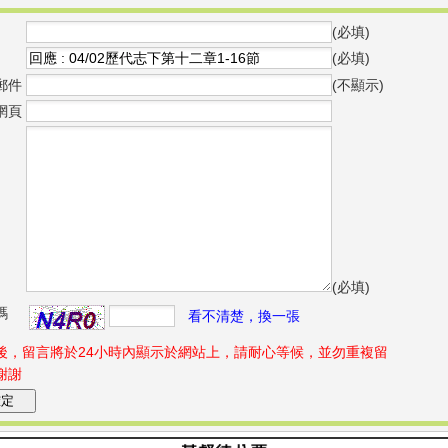
(必填)
(必填)
郵件
(不顯示)
網頁
(必填)
碼
看不清楚，換一張
後，留言將於24小時內顯示於網站上，請耐心等候，並勿重複留
謝謝