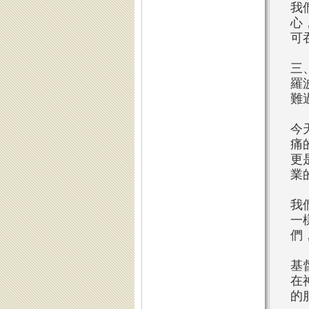
我
心
可
三
羅
難
今
痛
更
業
我
一
們
基
在
的