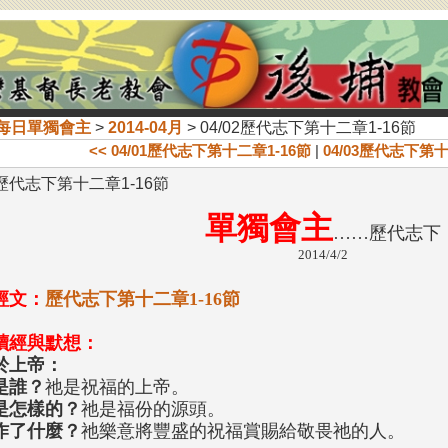
每日單獨會主
>
2014-04月
> 04/02歷代志下第十二章1-16節
<< 04/01歷代志下第十二章1-16節
|
04/03歷代志下第十
02歷代志下第十二章1-16節
單獨會主
……歷代志下
2014/4/2
經文：
歷代志下第十二章1-16節
讀經與默想：
於上帝：
是誰？
祂是祝福的上帝。
是怎樣的？
祂是福份的源頭。
作了什麼？
祂樂意將豐盛的祝福賞賜給敬畏祂的人。