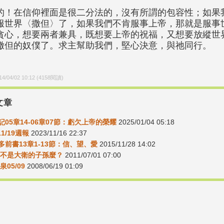
的！在信仰裡面是很二分法的，沒有所謂的包容性；如果
服世界〈撒但〉了，如果我們不肯服事上帝，那就是服事
貪心，想要兩者兼具，既想要上帝的祝福，又想要放縱世
撒但的奴僕了。求主幫助我們，堅心決意，與祂同行。
14/04/02 10:12
(
4158
閱讀)
文章
記05章14-06章07節：虧欠上帝的榮耀
2025/01/04 05:18
11/19週報
2023/11/16 22:37
多前書13章1-13節：信、望、愛
2015/11/28 14:02
6這不是大衛的子孫麼？
2011/07/01 07:00
05/09
2008/06/19 01:09