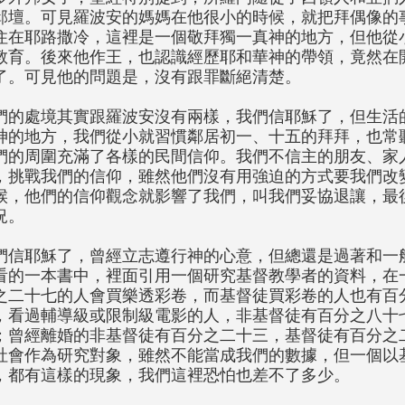
邱壇。可見羅波安的媽媽在他很小的時候，就把拜偶像的
住在耶路撒冷，這裡是一個敬拜獨一真神的地方，但他從
教育。後來他作王，也認識經歷耶和華神的帶領，竟然在
了。可見他的問題是，沒有跟罪斷絕清楚。
們的處境其實跟羅波安沒有兩樣，我們信耶穌了，但生活
神的地方，我們從小就習慣鄰居初一、十五的拜拜，也常
們的周圍充滿了各樣的民間信仰。我們不信主的朋友、家
，挑戰我們的信仰，雖然他們沒有用強迫的方式要我們改
候，他們的信仰觀念就影響了我們，叫我們妥協退讓，最
況。
們信耶穌了，曾經立志遵行神的心意，但總還是過著和一
看的一本書中，裡面引用一個研究基督教學者的資料，在
之二十七的人會買樂透彩卷，而基督徒買彩卷的人也有百
，看過輔導級或限制級電影的人，非基督徒有百分之八十
；曾經離婚的非基督徒有百分之二十三，基督徒有百分之
社會作為研究對象，雖然不能當成我們的數據，但一個以
，都有這樣的現象，我們這裡恐怕也差不了多少。