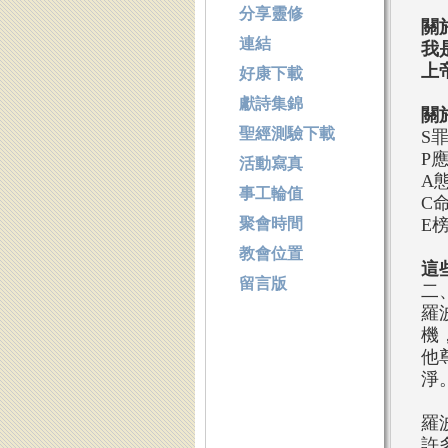
分享靈修
關
連結
我
上
好康下載
獻詩集錦
關
聖經測驗下載
S
P
活動寫真
A
事工輪值
C
聚會時間
E
教會位置
這
留言版
二
羅
機
他
淨
羅
許