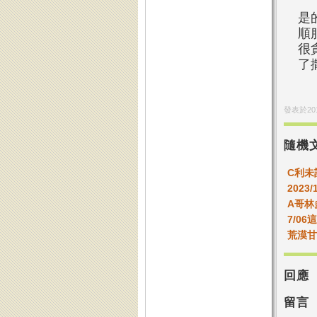
是
順
很
了
發表於
20
隨機
C利未
2023/
A哥林
7/0
荒漠甘泉
回應
留言