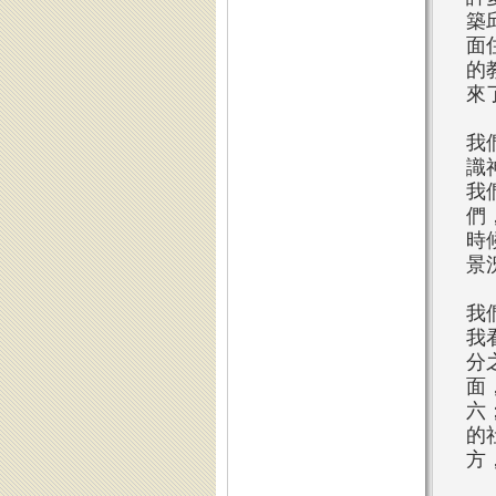
築
面
的
來
我
識
我
們
時
景
我
我
分
面
六
的
方