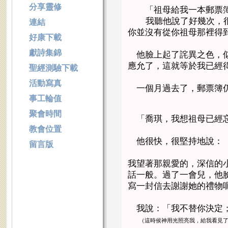
分享靈修
「祖母給我一本郵票
我聽他說了好幾次，
連結
你並沒有從你祖母那裡得
好康下載
獻詩集錦
他臉上起了詫異之色，
應允了，這就等於我已經
聖經測驗下載
活動寫真
一個月過去了，郵票簿仍
事工輪值
聚會時間
「喬琪，我想祖母已經
教會位置
他很快，很堅持地說：「
留言版
我望著那親愛的，深信的
話一般。過了一會兒，他
寫一封信去謝謝她的禮物
我說：「我不替你決定
（這時侯神用光照亮我，給我看見了