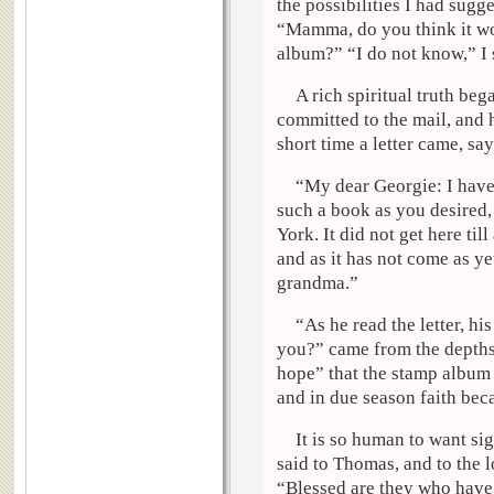
the possibilities I had sugge
“Mamma, do you think it wou
album?” “I do not know,” I s
A rich spiritual truth be
committed to the mail, and h
short time a letter came, sa
“My dear Georgie: I have 
such a book as you desired, 
York
. It did not get here til
and as it has not come as ye
grandma.”
“As he read the letter, hi
you?” came from the depths 
hope” that the stamp album
and in due season faith bec
It is so human to want si
said to Thomas, and to the 
“Blessed are they who have 