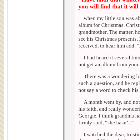
you will find that it wil
when my little son was a
album for Christmas. Chris
grandmother. The matter, h
see his Christmas presents, 
received, to hear him add,
I had heard it several ti
not get an album from your
There was a wondering loo
such a question, and he repl
not say a word to check his 
A month went by, and noth
his faith, and really wonde
Georgie, I think grandma h
firmly said, “she hasn’t.”
I watched the dear, trusti