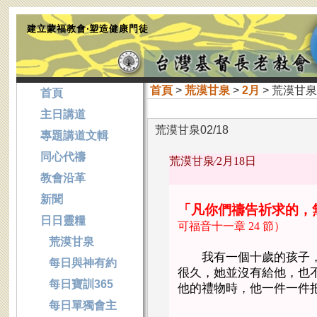
建立蒙福教會‧塑造健康門徒
首頁
>
荒漠甘泉
>
2月
> 荒漠甘泉0
首頁
主日講道
荒漠甘泉02/18
專題講道文輯
同心代禱
荒漠甘泉∕
2月18日
教會沿革
新聞
「凡你們禱告祈求的，
日日靈糧
可福音十一章
24 節）
荒漠甘泉
我有一個十歲的孩子，
每日與神有約
很久，她並沒有給他，也
每日寶訓365
他的禮物時，他一件一件
每日單獨會主