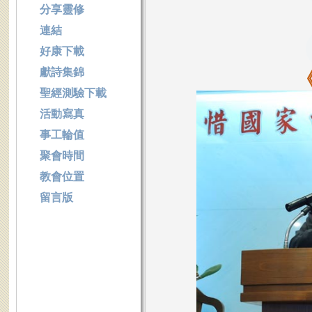
分享靈修
連結
好康下載
獻詩集錦
聖經測驗下載
活動寫真
事工輪值
聚會時間
教會位置
留言版