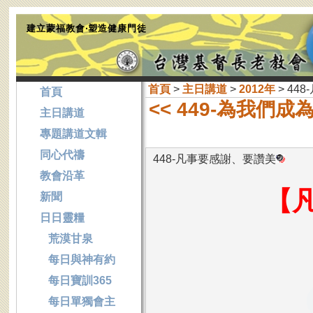
建立蒙福教會‧塑造健康門徒
首頁
>
主日講道
>
2012年
> 44
首頁
<< 449-為我們成
主日講道
專題講道文輯
同心代禱
448-凡事要感謝、要讚美
教會沿革
【
新聞
日日靈糧
荒漠甘泉
每日與神有約
每日寶訓365
每日單獨會主