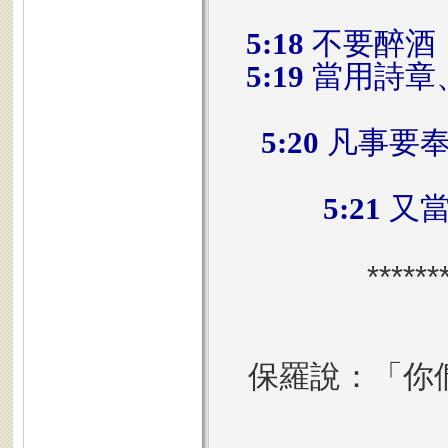
5:18
不要醉酒
5:19
當用詩章
5:20
凡事要
5:21
又當
******
保羅說：
「你