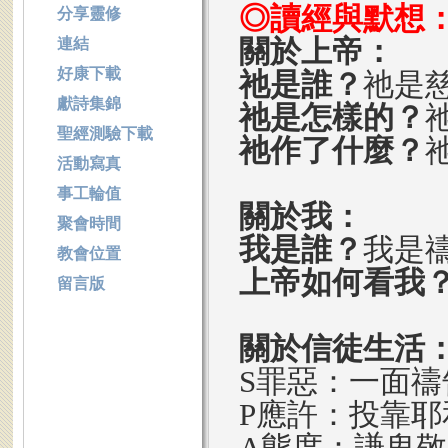
◎讀經與默想
分享靈修
關於上帝：
連結
好康下載
祂是誰？
祂是
獻詩集錦
祂是怎樣的？
聖經測驗下載
祂作了什麼？
活動寫真
事工輪值
關於我：
聚會時間
我是誰？
我是
教會位置
上帝如何看我
留言版
關於信徒生活
S罪惡：一面
P應許：投靠
A態度：謙卑