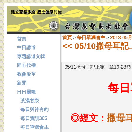
建立蒙福教會‧塑造健康門徒
首頁
>
每日單獨會主
>
2013-05
首頁
<< 05/10撒母耳
主日講道
專題講道文輯
同心代禱
05/11撒母耳記上第一章19-28節
教會沿革
新聞
每日
日日靈糧
荒漠甘泉
每日與神有約
◎經文：
撒母耳
每日寶訓365
每日單獨會主