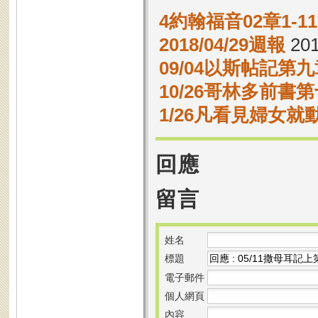
4約翰福音02章1-
2018/04/29週報
201
09/04以斯帖記第九
10/26哥林多前書第
1/26凡看見婦女就
回應
留言
姓名
標題
電子郵件
個人網頁
內容