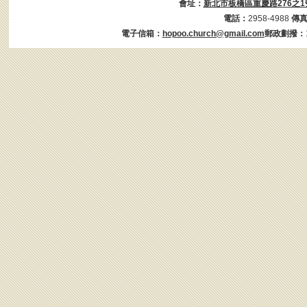
會址：
新北市板橋區重慶路276之1
電話：
2958-4988
傳
電子信箱：
hopoo.church@gmail.com
郵政劃撥：