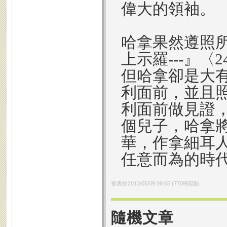
偉大的領袖。
哈拿果然遵照
上示羅---』〈
但哈拿卻是大
利面前，並且
利面前做見證
個兒子，哈拿
華，作拿細耳
任意而為的時
發表於
2013/05/09 06:05
(
7709
閱讀)
隨機文章