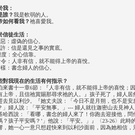
於我：
是誰？
我是軟弱的人。
帝如何看我？
祂喜愛我。
於信徒生活：
罪惡：虛偽的信心。
應許：信是還見之事的實底。
態度：全心信靠。
命令：人非有信，就不能得上帝的喜悅。
榜樣：書念婦人的信心。
些對我現在的生活有何指示？
伯來書十一章6節：『人非有信，就不能得上帝的喜悅；
有上帝，且信祂賞賜那尋求祂的人。』孩子死了，婦人居
趕去見以利沙。『她丈夫說：「今日不是月朔，也不是安
？」婦人說：「平安無事。」--- 婦人就往迦密山去見神
基哈西說：「看哪，書念的婦人來了！你跑去迎接他，問
嗎？孩子平安嗎？’」他說：「平安。」』〈23-26〉此
響，她一心一意只想趕快來到以利沙面前，因為她相信，