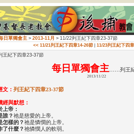
每日單獨會主
>
2013-11月
> 11/22列王紀下四章23-37節
<< 11/21列王紀下四章14-26節
|
11/23列王紀下四章3
2列王紀下四章23-37節
每日單獨會主
……列王
2013/11/22
經文：
列王紀下四章23-37節
讀經與默想：
於上帝：
是誰？
祂是慈愛的上帝。
是怎樣的？
祂是憐憫的上帝。
作了什麼？
祂憐憫人的軟弱。