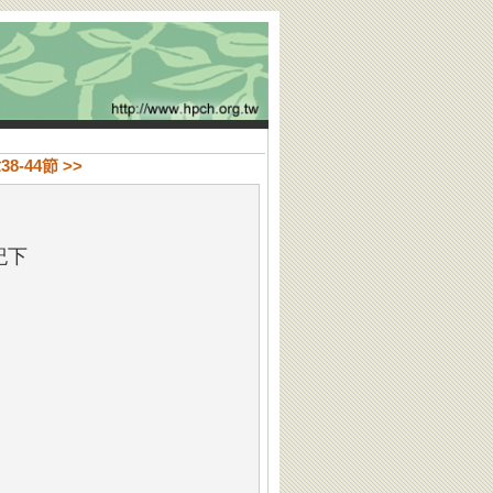
8-44節 >>
紀下