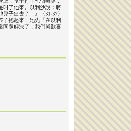
身上，孩子打了七個噴嚏，
是叫了他來。以利沙說：將
子出去了。』〈31-37〉
孩子抱起來；她先「在以利
當問題解決了，我們就歡喜