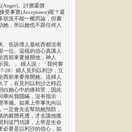
Anger)、討價還價
接受事實(Acceptance)呢？還
多狀況不能一概而論，但書
助她，所以她也不跟任何人
夫、告訴僕人基哈西都沒有
那一位。這樣的信心真讓人
哈西前來要推開他，神人
示我。」 婦人說：「我何嘗
-28〉婦人見到以利沙，立
哈西前來要推開她。這婦人
久了，在見到以利沙之時忍
明白她心中的痛和苦，因此
和華向我隱瞞，沒有指示
理準備。如果上帝事先向以
，一定會先去幫助她預防，
路的屍體死透，才去讓他復
習到這門功課，上帝是生命
更必要是以利沙的信心，如