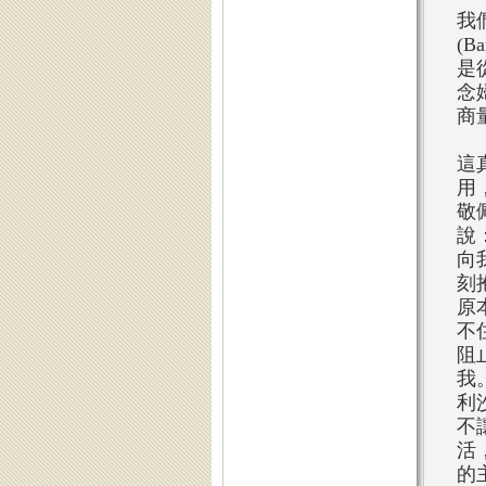
我
(B
是
念
商
這
用
敬
說
向
刻
原
不
阻
我
利
不
活
的