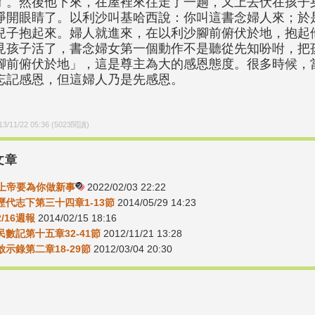
了。然後他下來，在屋裡來往走了一趟，又上去伏在孩子
睜開眼睛了。以利沙叫基哈西說：你叫這書念婦人來；於
兒子抱起來。婦人就進來，在以利沙腳前俯伏於地，抱起他兒
見孩子活了，書念婦女第一個動作不是聽從先知吩咐，把
腳前俯伏於地」，這是尊主為大的感恩態度。很多時候，
忘記感恩，但這婦人乃是先感恩。
13/11/22 05:36
(
5023
閱讀)
文章
0-上帝要為你做新事
2022/02/03 22:22
06歷代志下第三十四章1-13節
2014/05/29 14:23
2/16週報
2014/02/15 18:16
5民數記第十五章32-41節
2012/11/21 13:28
7啟示錄第二章18-29節
2012/03/04 20:30