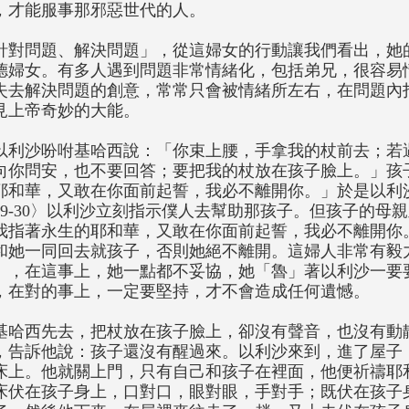
，才能服事那邪惡世代的人。
針對問題、解決問題」，從這婦女的行動讓我們看出，她
德婦女。有多人遇到問題非常情緒化，包括弟兄，很容易
失去解決問題的創意，常常只會被情緒所左右，在問題內
見上帝奇妙的大能。
以利沙吩咐基哈西說：「你束上腰，手拿我的杖前去；若
向你問安，也不要回答；要把我的杖放在孩子臉上。」孩
耶和華，又敢在你面前起誓，我必不離開你。」於是以利
29-30〉以利沙立刻指示僕人去幫助那孩子。但孩子的母
我指著永生的耶和華，又敢在你面前起誓，我必不離開你
和她一同回去就孩子，否則她絕不離開。這婦人非常有毅
」，在這事上，她一點都不妥協，她「魯」著以利沙一要
，在對的事上，一定要堅持，才不會造成任何遺憾。
基哈西先去，把杖放在孩子臉上，卻沒有聲音，也沒有動
，告訴他說：孩子還沒有醒過來。以利沙來到，進了屋子
床上。他就關上門，只有自己和孩子在裡面，他便祈禱耶
床伏在孩子身上，口對口，眼對眼，手對手；既伏在孩子