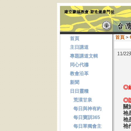
建立蒙福教會‧塑造健康門徒
首頁
>
首頁
主日講道
11/2
專題講道文輯
同心代禱
教會沿革
新聞
◎
日日靈糧
荒漠甘泉
◎
關
每日與神有約
祂
每日寶訓365
祂
祂
每日單獨會主