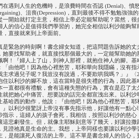
們在遇到人生的危機時，是浪費時間在否認 (Denial)、憤怒(
argaining)、沮喪(Depression)，直到最後不得不勉勉強強的
從一開始就打定主意，相信上帝必定能幫助呢？當然，很
婦人的信心是值得我們學習的，她完全相信以利沙能夠幫
量，直接就來到上帝面前。
真是緊急的時刻啊！書念婦女知道，把這問題告訴她的丈
，她要找幫助者，就直接找那個最大的，一定能幫助她的
佩啊！『婦人上了山，到神人那裡，就抱住神人的腳。基
：「由他吧！因為他心裡愁苦，耶和華向我隱瞞，沒有指
我主求過兒子呢？我豈沒有說過，不要欺哄我嗎？」』〈27
抱住以利沙的腳不放，這在當時是很失禮的行為，因此基
本一直都很有禮貌，會有這種失態的行為，實在是忍了太
住就把她心中痛苦、想要說的話完全都宣洩出來。以利沙
止基哈西的動作，他說：『由他吧！因為他心裡愁苦，耶
。』以利沙很驚訝上帝沒有事先指示他，好讓他有一點心
沙指示，這婦人的孩子會死，我相信，按照以利沙的慈心
讓這悲劇發生。但，就像主耶穌刻意等了幾天，好讓拉撒
，見證祂真是生命的主。我想，上帝同樣也要讓以利沙學
主，是能讓死人復活的上帝。這不單是書念婦人的信心，