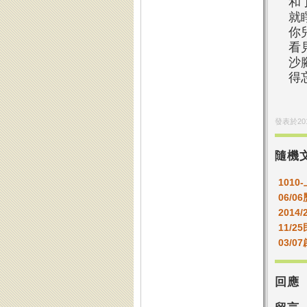
和
就
你
看
沙
得
發表於
20
隨機
101
06/
2014/
11/2
03/0
回應