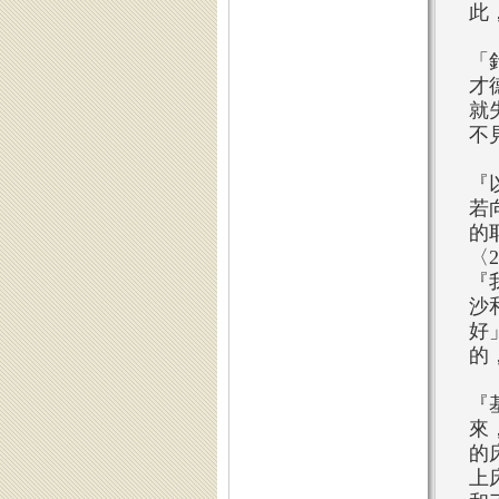
此
「
才
就
不
『
若
的
〈
『
沙
好
的
『
來
的
上