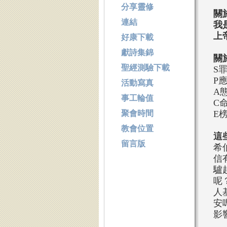
分享靈修
關
連結
我
上
好康下載
獻詩集錦
關
聖經測驗下載
S
P
活動寫真
A
事工輪值
C
聚會時間
E
教會位置
這
留言版
希
信
驢
呢
人
安
影