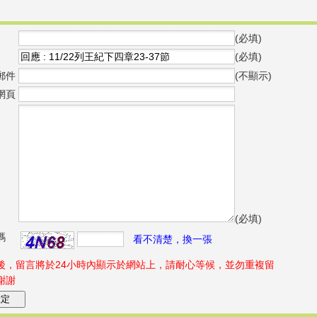
(必填)
(必填)
郵件
(不顯示)
網頁
(必填)
碼
看不清楚，換一張
後，留言將於24小時內顯示於網站上，請耐心等候，並勿重複留
謝謝