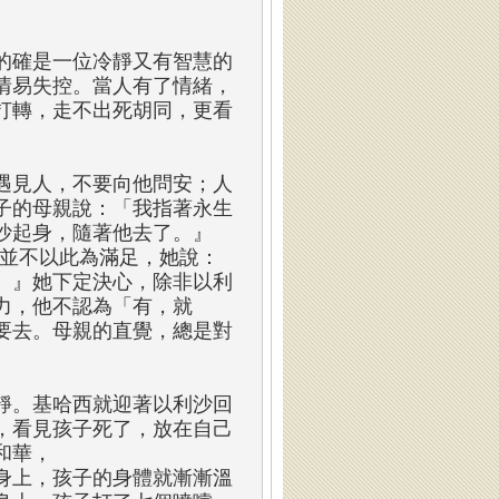
的確是一位冷靜又有智慧的
情易失控。當人有了情緒，
打轉，走不出死胡同，更看
遇見人，不要向他問安；人
子的母親說：「我指著永生
沙起身，隨著他去了。』
親並不以此為滿足，她說：
。』她下定決心，除非以利
力，他不認為「有，就
要去。母親的直覺，總是對
靜。基哈西就迎著以利沙回
，看見孩子死了，放在自己
和華，
身上，孩子的身體就漸漸溫